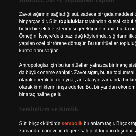
Zavot sığırının sağladığı süt, sadece bir gıda maddesi d
bir parçasıdır. Süt,
topluluklar
tarafından kutsal kabul e
belirli bir şekilde işlenmesi gerektiğine inanır, bu da on
Örneğin, İsviçre’deki bazı dağ köylerinde, sığırların ilk
yapılan özel bir törene dönüşür. Bu tür ritüeller, toplul
kurmalarını sağlar.
Antropologlar için bu tür ritüeller, yalnızca bir inanç 
da büyük öneme sahiptir. Zavot sığırı, bu tür toplumsal 
olarak önemli bir rol oynar, ancak aynı zamanda bir kim
olarak kimliklerini inşa ederler. Bu, bir yandan ekonom
bir araç haline gelir.
Sembolizm ve Kimlik
Süt, birçok kültürde
sembolik
bir anlam taşır. Birçok to
zamanda manevi bir değere sahip olduğunu düşünür. Zav