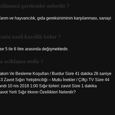
bilinmesi gerekenler nelerdir ?
arım ve hayvancılık, gıda gereksiniminin karşılanması, sanayi
yatta nasil karsilik bulur ?
se 5 ile 6 litre arasında değişmektedir.
kisa aciklama nedir ?
akım Ve Besleme Koşulları / Burdur Süre 41 dakika 26 saniye
vot Sığırı Yetiştiriciliği – Mutlu İnekler / Çiftçi TV Süre 44
ı 10 nis 2018 1:00 Sığır türleri: zavot Süre 1 dakika
 Yerli Sığır Irkının Özellikleri Nelerdir?