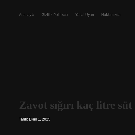
Anasayfa
Gizlilik Politikası
Yasal Uyarı
Hakkımızda
Zavot sığırı kaç litre süt
Tarih: Ekim 1, 2025