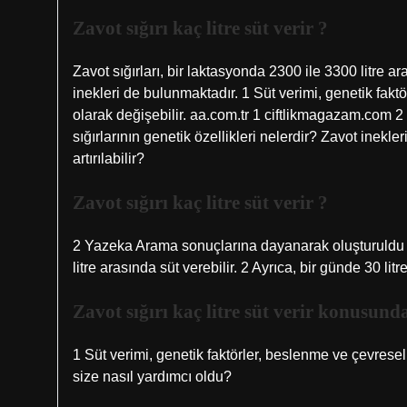
Zavot sığırı kaç litre süt verir ?
Zavot sığırları, bir laktasyonda 2300 ile 3300 litre ar
inekleri de bulunmaktadır. 1 Süt verimi, genetik faktö
olarak değişebilir. aa.com.tr 1 ciftlikmagazam.com 
sığırlarının genetik özellikleri nelerdir? Zavot inekle
artırılabilir?
Zavot sığırı kaç litre süt verir ?
2 Yazeka Arama sonuçlarına dayanarak oluşturuldu Yan
litre arasında süt verebilir. 2 Ayrıca, bir günde 30 li
Zavot sığırı kaç litre süt verir konusund
1 Süt verimi, genetik faktörler, beslenme ve çevresel 
size nasıl yardımcı oldu?