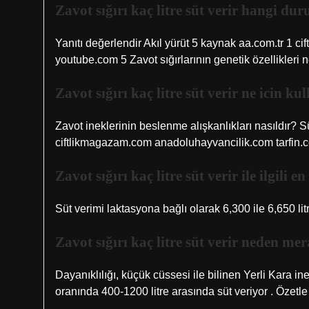
Zavot sığırı kaç litre süt verir hangi d
Yanıtı değerlendir Akıl yürüt 5 kaynak aa.com.tr 1 
youtube.com 5 Zavot sığırlarının genetik özellikleri n
Zavot sığırı kaç litre süt verir ne icin kul
Zavot ineklerinin beslenme alışkanlıkları nasıldır? Sü
ciftlikmagazam.com anadoluhayvancilik.com tarfin
Zavot sığırı kaç litre süt verir ile ilgili 
Süt verimi laktasyona bağlı olarak 6,300 ile 6,650 lit
Zavot sığırı kaç litre süt verir neden mer
Dayanıklılığı, küçük cüssesi ile bilinen Yerli Kara
oranında 400-1200 litre arasında süt veriyor . Özetle