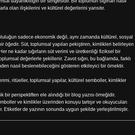
sal dayanıklılığın bir simgesidir. Bir toplumun sığırları nasıl
la olan ilişkilerini ve kültürel değerlerini yansıtır.
topluluğun sadece ekonomik değil, aynı zamanda kültürel, sosyal
r öğedir. Süt, toplumsal yapıları pekiştiren, kimlikleri belirleyen
er ne kadar sığırların süt verimi ve üretkenliği fiziksel bir
oplumsal değerlerle şekillenir. Zavot sığırı, bu bağlamda, farklı
inden nasıl beslenebileceğini gösteren etkileyici bir örnektir.
erimi, ritüeller, toplumsal yapılar, kültürel semboller, kimlikler
k bir perspektiften ele alındığı bir blog yazısı örneğidir.
emboller ve kimlikler üzerinden konuyu tartışır ve okuyucuları
. Etiketler de yazının sonunda uygun şekilde yerleştirilmiştir.