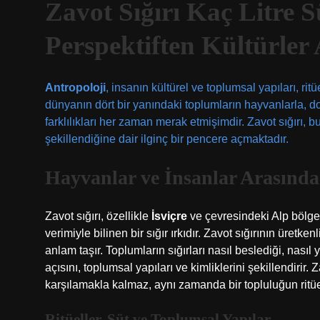
Zavot Sığırı Kaç Litre S
Perspektiften Kültürler
Antropoloji
, insanın kültürel ve toplumsal yapıları, rit
dünyanın dört bir yanındaki toplumların hayvanlarla, doğa
farklılıkları her zaman merak etmişimdir. Zavot sığırı, bu 
şekillendiğine dair ilginç bir pencere açmaktadır.
Hayvanlar ve İnsanlar Arasında
Zavot sığırı, özellikle
İsviçre
ve çevresindeki Alp bölgel
verimiyle bilinen bir sığır ırkıdır. Zavot sığırının üret
anlam taşır. Toplumların sığırları nasıl beslediği, nasıl 
açısını, toplumsal yapıları ve kimliklerini şekillendirir.
karşılamakla kalmaz, aynı zamanda bir topluluğun ritüell
Ritüeller, Süt ve Toplumsal Yapılar