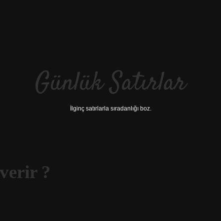
Günlük Satırlar
İlginç satırlarla sıradanlığı boz.
 verir ?