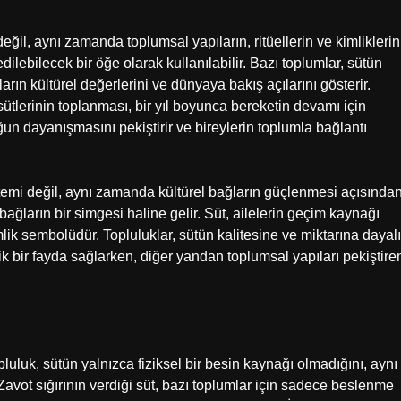
eğil, aynı zamanda toplumsal yapıların, ritüellerin ve kimliklerin
dilebilecek bir öğe olarak kullanılabilir. Bazı toplumlar, sütün
ların kültürel değerlerini ve dünyaya bakış açılarını gösterir.
 sütlerinin toplanması, bir yıl boyunca bereketin devamı için
uğun dayanışmasını pekiştirir ve bireylerin toplumla bağlantı
sistemi değil, aynı zamanda kültürel bağların güçlenmesi açısında
bağların bir simgesi haline gelir. Süt, ailelerin geçim kaynağı
lik sembolüdür. Topluluklar, sütün kalitesine ve miktarına dayalı
ik bir fayda sağlarken, diğer yandan toplumsal yapıları pekiştire
pluluk, sütün yalnızca fiziksel bir besin kaynağı olmadığını, aynı
ot sığırının verdiği süt, bazı toplumlar için sadece beslenme