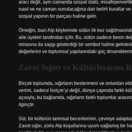
aracı değil, aynı zamanda sosyal statü, misafirperverlik v
nasıl ve ne zaman sunulacağına dair belirli kurallar ve
sosyal yapının bir parçası haline gelir.
Örneğin, bazı Alp köylerinde sütün ilk kez sağılmasın
aile üyeleri tarafından içilir. Bu, sütün sadece besin 
mirasına da saygı gösterdiği bir sembol haline gelmesini 
değerlerini ve toplumsal yapılarındaki güç dinamiklerin
Zavot Sığırı ve Kültürlerarası B
Birçok toplumda, sığırların beslenmesi ve onlardan elde 
verimi, sadece İsviçre’yi değil, dünya çapında farklı kült
açısıyla, bu bağlamda, sığırların farklı toplumlar aras
ilginçtir.
Süt, bir kültürün tarımsal becerilerinin, çevreye adap
Zavot sığırı, zorlu Alp koşullarına uyum sağlamış bir h