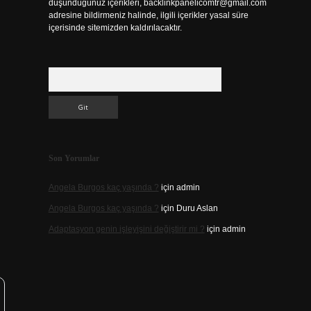
düşündüğünüz içerikleri,
backlinkpanelicomtr@gmail.com
adresine bildirmeniz halinde, ilgili içerikler yasal süre
içerisinde sitemizden kaldırılacaktır.
Arama
Son Yorumlar
Angela Burgos kaç yaşında ?
için
admin
Angela Burgos kaç yaşında ?
için
Duru Aslan
Adaptasyon genin işleyişini değiştirir mi ?
için
admin