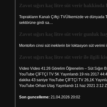
Zavot sığırı kaç litre süt verir hakkinda 
Toprakların Kanalı Çiftçi TVÜlkemizde ve dünyada T
sektörüne girdi sa…
Zavot sığırı kaç litre süt verir gunluk ha
Montofon cinsi süt ineklerin bir loktasyon süt verimi i
Zavot sığırı kaç litre süt verir ile ilgili 
Video Video 41:26 Görelim Öğrenelim – Süt Sığırı B
YouTube ÇİFTÇİ TV 5K Yayınlandı 19 nis 2017 44:43 Za
dakika 43 saniye YouTube ÇİFTÇİ TV 26,1K Yayınland
YouTube Orhan Utaş Yayınlandı 11 haz 2021 2:12 Zavot
Son guncelleme:
21.04.2026 20:02