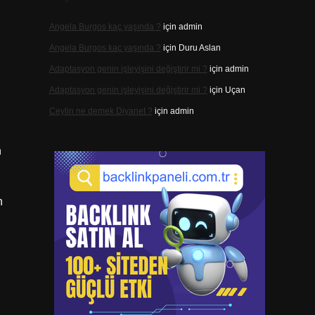
Angela Burgos kaç yaşında ?
için
admin
Angela Burgos kaç yaşında ?
için
Duru Aslan
Adaptasyon genin işleyişini değiştirir mi ?
için
admin
Adaptasyon genin işleyişini değiştirir mi ?
için
Uçan
Ceylin ne demek Diyanet ?
için
admin
n
n