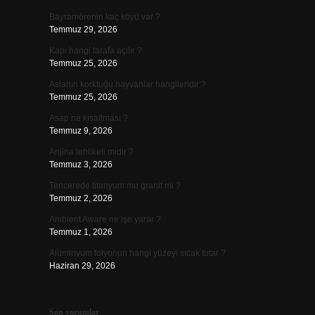
Bayramörenin kaç köyü var ?
Temmuz 29, 2026
Kapı hangi tarafa açılır ?
Temmuz 25, 2026
Aslanın korktuğu hayvanlar hangileridir ?
Temmuz 25, 2026
Asap ne kısaltması ?
Temmuz 9, 2026
Anjina tehlikeli midir ?
Temmuz 3, 2026
Tencerede titanyum mu granit mi ?
Temmuz 2, 2026
Ambient Aware ne işe yarar ?
Temmuz 1, 2026
Alüminyum folyonun hangi yüzeyi sıcak tutar ?
Haziran 29, 2026
Son yorumlar