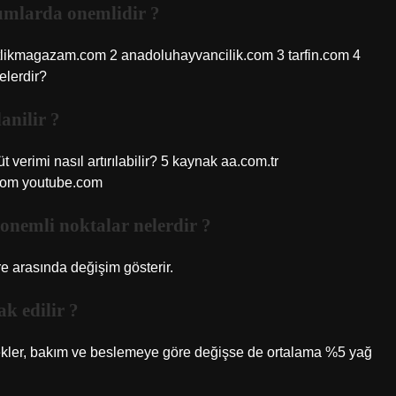
urumlarda onemlidir ?
ciftlikmagazam.com 2 anadoluhayvancilik.com 3 tarfin.com 4
elerdir?
lanilir ?
t verimi nasıl artırılabilir? 5 kaynak aa.com.tr
.com youtube.com
en onemli noktalar nelerdir ?
re arasında değişim gösterir.
ak edilir ?
 inekler, bakım ve beslemeye göre değişse de ortalama %5 yağ