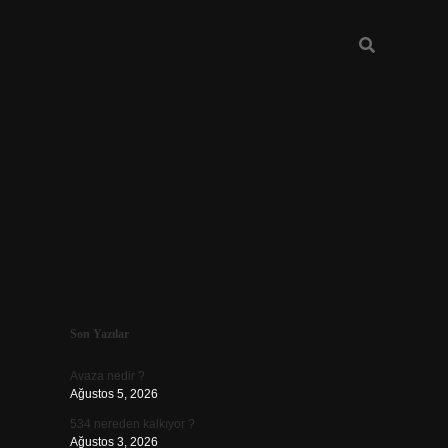
Sidebar
Son Yazılar
vd.casino
Avaza nedir ?
Ağustos 5, 2026
534 nereden kalkıyor ?
Ağustos 3, 2026