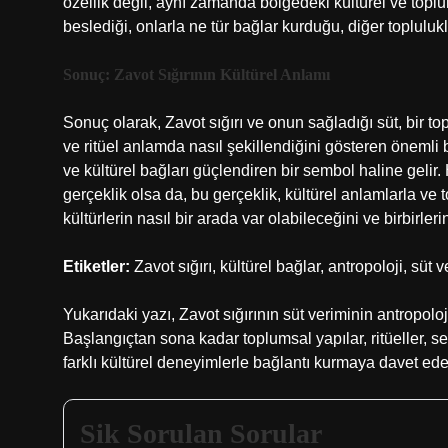
özellik değil, aynı zamanda bölgedeki kültürel ve toplum
beslediği, onlarla ne tür bağlar kurduğu, diğer topluluklar
Sonuç: Zavot Sığırının Kültürel Anlamı
Sonuç olarak, Zavot sığırı ve onun sağladığı süt, bir 
ve ritüel anlamda nasıl şekillendiğini gösteren önemli bi
ve kültürel bağları güçlendiren bir sembol haline gelir. H
gerçeklik olsa da, bu gerçeklik, kültürel anlamlarla ve t
kültürlerin nasıl bir arada var olabileceğini ve birbirler
Etiketler:
Zavot sığırı, kültürel bağlar, antropoloji, süt v
Yukarıdaki yazı, Zavot sığırının süt veriminin antropoloji
Başlangıçtan sona kadar toplumsal yapılar, ritüeller, s
farklı kültürel deneyimlerle bağlantı kurmaya davet eder
Sik Sorulan Sorular