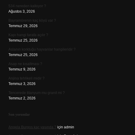
534 nereden kalkıyor ?
Ağustos 3, 2026
Bayramörenin kaç köyü var ?
Temmuz 29, 2026
Kapı hangi tarafa açılır ?
Temmuz 25, 2026
Aslanın korktuğu hayvanlar hangileridir ?
Temmuz 25, 2026
Asap ne kısaltması ?
Temmuz 9, 2026
Anjina tehlikeli midir ?
Temmuz 3, 2026
Tencerede titanyum mu granit mi ?
Temmuz 2, 2026
Son yorumlar
Angela Burgos kaç yaşında ?
için
admin