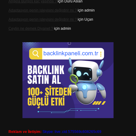
Angela Burgos kaç yaşında ?
için
Duru Aslan
Adaptasyon genin işleyişini değiştirir mi ?
için
admin
Adaptasyon genin işleyişini değiştirir mi ?
için
Uçan
Ceylin ne demek Diyanet ?
için
admin
Reklam ve İletişim:
Skype: live:.cid.575569c608265c69