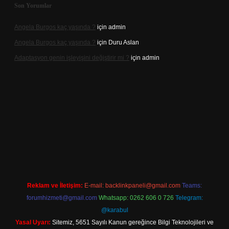
Son Yorumlar
Angela Burgos kaç yaşında ?
için
admin
Angela Burgos kaç yaşında ?
için
Duru Aslan
Adaptasyon genin işleyişini değiştirir mi ?
için
admin
d.casino
Reklam ve İletişim:
E-mail:
backlinkpaneli@gmail.com
Teams:
forumhizmeti@gmail.com
Whatsapp: 0262 606 0 726
Telegram:
@karabul
Yasal Uyarı:
Sitemiz, 5651 Sayılı Kanun gereğince Bilgi Teknolojileri ve