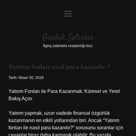
menüyü
Anasayfa
aç
Gizlilik Politikası
Günlük Satırlar
Yasal Uyarı
İlginç satırlarla sıradanlığı boz.
Hakkımızda
Yatırım fonları nasıl para kazanılır ?
Tarih: Nisan 30, 2026
Yatırım Fonları ile Para Kazanmak: Küresel ve Yerel
Bakış Açısı
Yatırım yapmak, uzun vadede finansal özgürlük
kazanmanın en etkili yollarından biri. Ancak “Yatırım
fonları ile nasıl para kazanılır?” sorusunu soranlar için
cevaplar biraz daha karmaşık olabilir. Bu yazıda,