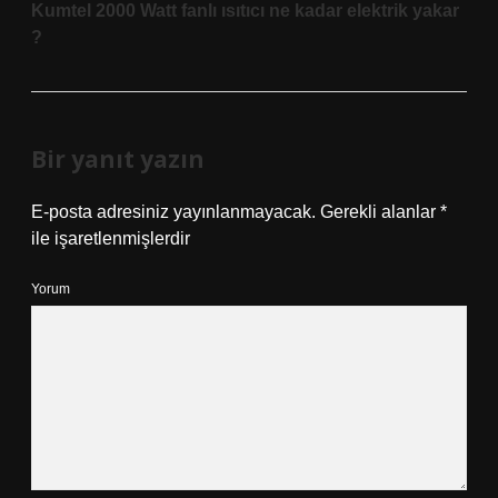
Kumtel 2000 Watt fanlı ısıtıcı ne kadar elektrik yakar
?
Bir yanıt yazın
E-posta adresiniz yayınlanmayacak.
Gerekli alanlar
*
ile işaretlenmişlerdir
Yorum