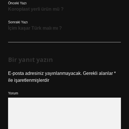
Önceki Yazı
Koroplast yerli ürün mü ?
Sonraki Yazı
İçim kaşar Türk malı mı ?
Bir yanıt yazın
E-posta adresiniz yayınlanmayacak.
Gerekli alanlar
*
ile işaretlenmişlerdir
Yorum