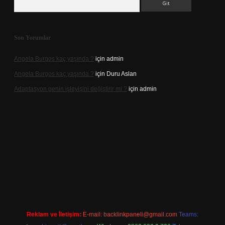
Son Yorumlar
Angela Burgos kaç yaşında ?
için
admin
Angela Burgos kaç yaşında ?
için
Duru Aslan
Adaptasyon genin işleyişini değiştirir mi ?
için
admin
casino
Reklam ve İletişim:
E-mail:
backlinkpaneli@gmail.com
Teams: