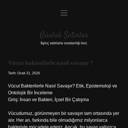
menüyü
Anasayfa
aç
Gizlilik Politikası
Günlük Satırlar
Yasal Uyarı
İlginç satırlarla sıradanlığı boz.
Hakkımızda
Vücut bakterilerle nasıl savaşır ?
Tarih: Ocak 31, 2026
Vücut Bakterilerle Nasıl Savaşır? Etik, Epistemoloji ve
Ontolojik Bir İnceleme
Giriş: İnsan ve Bakteri, İçsel Bir Çatışma
Vücudumuz, görünmeyen bir savaşın tam ortasında yer
alır. Her an, farkında bile olmadığımız milyonlarca
bakteriyle mücadele ederiz. Ancak, bu savaş yalnızca