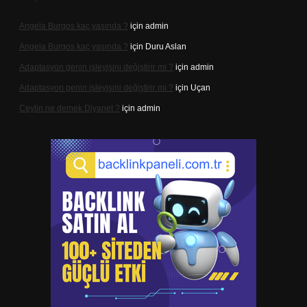
Angela Burgos kaç yaşında ?
için
admin
Angela Burgos kaç yaşında ?
için
Duru Aslan
Adaptasyon genin işleyişini değiştirir mi ?
için
admin
Adaptasyon genin işleyişini değiştirir mi ?
için
Uçan
Ceylin ne demek Diyanet ?
için
admin