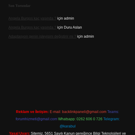
Son Yorumlar
Angela Burgos kaç yaşında ?
için
admin
Angela Burgos kaç yaşında ?
için
Duru Aslan
Adaptasyon genin işleyişini değiştirir mi ?
için
admin
vd.casino
Reklam ve İletişim:
E-mail:
backlinkpaneli@gmail.com
Teams:
forumhizmeti@gmail.com
Whatsapp: 0262 606 0 726
Telegram:
@karabul
Yasal Uyarı:
Sitemiz, 5651 Sayılı Kanun gereğince Bilgi Teknolojileri ve