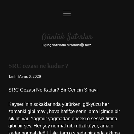
menüyü
Anasayfa
aç
Gizlilik Politikası
Günlük Satırlar
Yasal Uyarı
İlginç satırlarla sıradanlığı boz.
Hakkımızda
SRC cezası ne kadar ?
Tarih: Mayıs 6, 2026
SRC Cezası Ne Kadar? Bir Gencin Sınavı
Kayseri’nin sokaklarında yürürken, gökyüzü her
zamanki gibi mavi, hava hafifçe serin, ama içimde bir
sıkıntı var. Yağmur yağmadan önceki o sessiz fırtına
gibi bir şey. Her şey normal gibi gözüküyor, ama o
kadar normal değil. İşte, tam o sırada bir anda aklıma