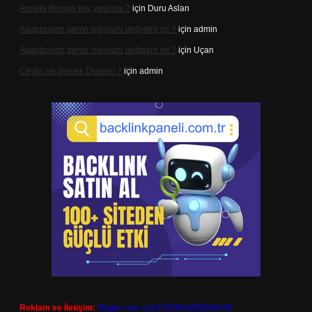
Angela Burgos kaç yaşında ?
için
Duru Aslan
Adaptasyon genin işleyişini değiştirir mi ?
için
admin
Adaptasyon genin işleyişini değiştirir mi ?
için
Uçan
Ceylin ne demek Diyanet ?
için
admin
Reklam ve İletişim:
Skype: live:.cid.575569c608265c69