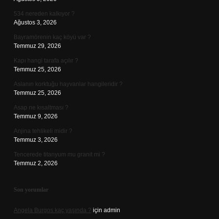
534 nereden kalkıyor ?
Ağustos 3, 2026
Bayramörenin kaç köyü var ?
Temmuz 29, 2026
Kapı hangi tarafa açılır ?
Temmuz 25, 2026
Aslanın korktuğu hayvanlar hangileridir ?
Temmuz 25, 2026
Asap ne kısaltması ?
Temmuz 9, 2026
Anjina tehlikeli midir ?
Temmuz 3, 2026
Tencerede titanyum mu granit mi ?
Temmuz 2, 2026
Son yorumlar
Angela Burgos kaç yaşında ?
için
admin