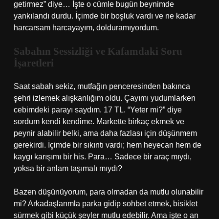
getirmez” diye… İşte o cümle bugün beynimde
yankılandı durdu. İçimde bir boşluk vardı ve ne kadar
harcarsam harcayayım, dolduramıyordum.
Sabahın Sessizliği ve Kafamdaki Soru
İşaretleri
Saat sabah sekiz, mutfağın penceresinden bakınca
şehri izlemek alışkanlığım oldu. Çayımı yudumlarken
cebimdeki parayı saydım. 17 TL. “Yeter mi?” diye
sordum kendi kendime. Markette birkaç ekmek ve
peynir alabilir belki, ama daha fazlası için düşünmem
gerekirdi. İçimde bir sıkıntı vardı; hem heyecan hem de
kaygı karışımı bir his. Para… Sadece bir araç mıydı,
yoksa bir anlam taşımalı mıydı?
Bazen düşünüyorum, para olmadan da mutlu olunabilir
mi? Arkadaşlarımla parka gidip sohbet etmek, bisiklet
sürmek gibi küçük şeyler mutlu edebilir. Ama işte o an