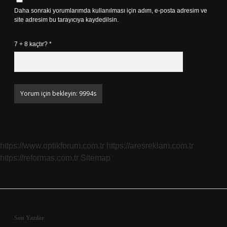
Daha sonraki yorumlarımda kullanılması için adım, e-posta adresim ve
site adresim bu tarayıcıya kaydedilsin.
7 + 8 kaçtır?
*
https://www.optikforum.com.tr
https://aresreklam.com.tr
https://reformas.com.tr
Sitemap
Sidebar
Son Yazılar