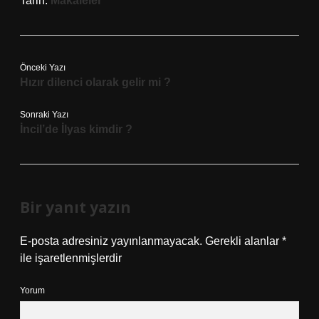
Tarih:
Makaleler
Önceki Yazı
Hızır dilenci olarak gelir mi ?
Sonraki Yazı
İncil’de İlyas kimdir ?
Bir yanıt yazın
E-posta adresiniz yayınlanmayacak.
Gerekli alanlar
*
ile işaretlenmişlerdir
Yorum