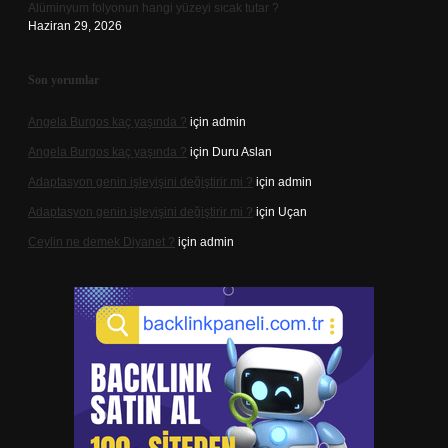
Alüminyum folyonun hangi yüzeyi sıcak tutar ?
Haziran 29, 2026
Son yorumlar
Angela Burgos kaç yaşında ?
için
admin
Angela Burgos kaç yaşında ?
için
Duru Aslan
Adaptasyon genin işleyişini değiştirir mi ?
için
admin
Adaptasyon genin işleyişini değiştirir mi ?
için
Uçan
Ceylin ne demek Diyanet ?
için
admin