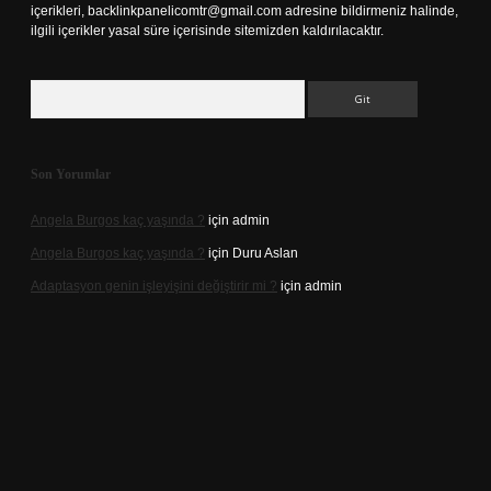
içerikleri,
backlinkpanelicomtr@gmail.com
adresine bildirmeniz halinde,
ilgili içerikler yasal süre içerisinde sitemizden kaldırılacaktır.
Arama
Son Yorumlar
Angela Burgos kaç yaşında ?
için
admin
Angela Burgos kaç yaşında ?
için
Duru Aslan
Adaptasyon genin işleyişini değiştirir mi ?
için
admin
vd.casino