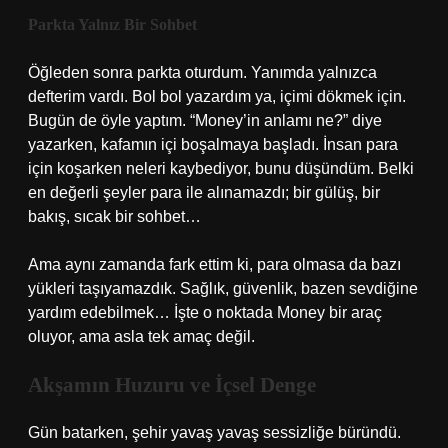
Parkta Yalnız Bir Sohbet
Öğleden sonra parkta oturdum. Yanımda yalnızca
defterim vardı. Bol bol yazardım ya, içimi dökmek için.
Bugün de öyle yaptım. “Money’in anlamı ne?” diye
yazarken, kafamın içi boşalmaya başladı. İnsan para
için koşarken neleri kaybediyor, bunu düşündüm. Belki
en değerli şeyler para ile alınamazdı; bir gülüş, bir
bakış, sıcak bir sohbet…
Ama aynı zamanda fark ettim ki, para olmasa da bazı
yükleri taşıyamazdık. Sağlık, güvenlik, bazen sevdiğine
yardım edebilmek… İşte o noktada Money bir araç
oluyor, ama asla tek amaç değil.
Akşamın Huzuru ve İçsel Denge
Gün batarken, şehir yavaş yavaş sessizliğe büründü.