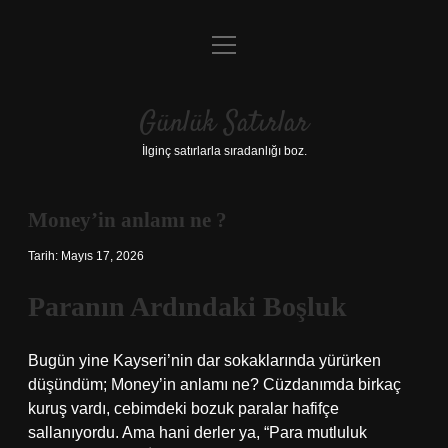
menüyü
Anasayfa
aç
Gizlilik Politikası
Günlük Satırlar
Yasal Uyarı
İlginç satırlarla sıradanlığı boz.
Hakkımızda
Money’in anlamı ne ?
Tarih: Mayıs 17, 2026
Paranın Ardındaki Boşluk
Bugün yine Kayseri’nin dar sokaklarında yürürken
düşündüm; Money’in anlamı ne? Cüzdanımda birkaç
kuruş vardı, cebimdeki bozuk paralar hafifçe
sallanıyordu. Ama hani derler ya, “Para mutluluk