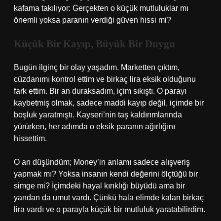
kafama takılıyor: Gerçekten o küçük mutluluklar mı
önemli yoksa paranın verdiği güven hissi mi?
Küçük Bir Kayıp, Büyük Bir Duygu
Bugün ilginç bir olay yaşadım. Marketten çıktım,
cüzdanımı kontrol ettim ve birkaç lira eksik olduğunu
fark ettim. Bir an duraksadım, içim sıkıştı. O parayı
kaybetmiş olmak, sadece maddi kayıp değil, içimde bir
boşluk yaratmıştı. Kayseri’nin taş kaldırımlarında
yürürken, her adımda o eksik paranın ağırlığını
hissettim.
O an düşündüm; Money’in anlamı sadece alışveriş
yapmak mı? Yoksa insanın kendi değerini ölçtüğü bir
simge mi? İçimdeki hayal kırıklığı büyüdü ama bir
yandan da umut vardı. Çünkü hala elimde kalan birkaç
lira vardı ve o parayla küçük bir mutluluk yaratabilirdim.