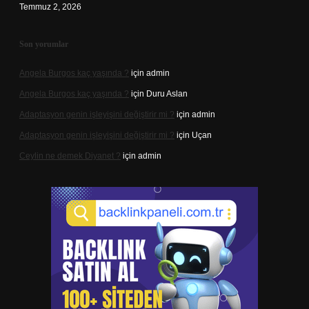
Temmuz 2, 2026
Son yorumlar
Angela Burgos kaç yaşında ?
için
admin
Angela Burgos kaç yaşında ?
için
Duru Aslan
Adaptasyon genin işleyişini değiştirir mi ?
için
admin
Adaptasyon genin işleyişini değiştirir mi ?
için
Uçan
Ceylin ne demek Diyanet ?
için
admin