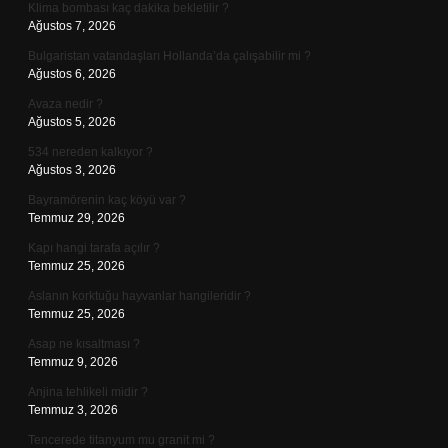
Klima bombası kaç dakika bekletilir ?
Ağustos 7, 2026
Bulgaristan vatandaşları Hollanda’da çalışabilir mi ?
Ağustos 6, 2026
Avaza nedir ?
Ağustos 5, 2026
534 nereden kalkıyor ?
Ağustos 3, 2026
Bayramörenin kaç köyü var ?
Temmuz 29, 2026
Kapı hangi tarafa açılır ?
Temmuz 25, 2026
Aslanın korktuğu hayvanlar hangileridir ?
Temmuz 25, 2026
Asap ne kısaltması ?
Temmuz 9, 2026
Anjina tehlikeli midir ?
Temmuz 3, 2026
Tencerede titanyum mu granit mi ?