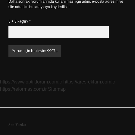
Daha sonraki yorumlarımda kullanılması için adım, e-posta adresim ve
site adresim bu tarayıcıya kaydedilsin.
5 + 3 kaçtır?
*
https://www.optikforum.com.tr
https://aresreklam.com.tr
https://reformas.com.tr
Sitemap
Sidebar
Son Yazılar