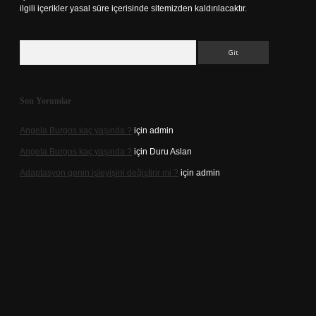
ilgili içerikler yasal süre içerisinde sitemizden kaldırılacaktır.
Arama
Son Yorumlar
Angela Burgos kaç yaşında ?
için
admin
Angela Burgos kaç yaşında ?
için
Duru Aslan
Adaptasyon genin işleyişini değiştirir mi ?
için
admin
sino