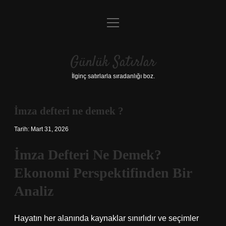
menüyü
Anasayfa
aç
Gizlilik Politikası
Günlük Satırlar
Yasal Uyarı
İlginç satırlarla sıradanlığı boz.
Hakkımızda
İmza defteri ne demek ?
Tarih: Mart 31, 2026
İmza Defteri Ne Demek?
Ekonomi Perspektifinden Bir
Analiz
Hayatın her alanında kaynaklar sınırlıdır ve seçimler