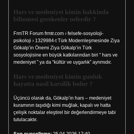
Hars ve medeniyet kimin hakkinda
bilinmesi gerekenler nelerdir ?
FrmTR Forum frmtr.com › felsefe-sosyoloji-
psikoloji › 1329984-t Türk Modernleşmesinde Ziya
Gökalp’in Önemi Ziya Gökalp’in Türk
sosyolojisine en büyük katkılarından biri “ hars ve
medeniyet ” ya da “kültür ve uygarlık” ayrımıdır.
Hars ve medeniyet kimin gunluk
hayatta nasil karsilik bulur ?
Üçüncü olarak da, Gökalp’in hars – medeniyet
kuramının taşıdığı kimi muğlak, kapalı ve hatta
çelişik noktalar eleştirel bir değerlendirmeye tabi
tutulacaktır.
Son guncelleme:
25.04.2026 17:40