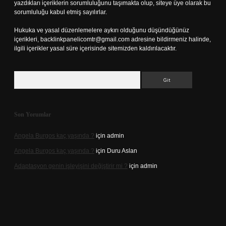
yazdıkları içeriklerin sorumluluğunu taşımakta olup, siteye üye olarak bu
sorumluluğu kabul etmiş sayılırlar.
Hukuka ve yasal düzenlemelere aykırı olduğunu düşündüğünüz
içerikleri,
backlinkpanelicomtr@gmail.com
adresine bildirmeniz halinde,
ilgili içerikler yasal süre içerisinde sitemizden kaldırılacaktır.
Arama
Son Yorumlar
Angela Burgos kaç yaşında ?
için
admin
Angela Burgos kaç yaşında ?
için
Duru Aslan
Adaptasyon genin işleyişini değiştirir mi ?
için
admin