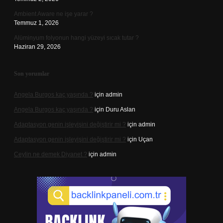
Ambient Aware ne işe yarar ?
Temmuz 1, 2026
Alüminyum folyonun hangi yüzeyi sıcak tutar ?
Haziran 29, 2026
Son yorumlar
Angela Burgos kaç yaşında ?
için
admin
Angela Burgos kaç yaşında ?
için
Duru Aslan
Adaptasyon genin işleyişini değiştirir mi ?
için
admin
Adaptasyon genin işleyişini değiştirir mi ?
için
Uçan
Ceylin ne demek Diyanet ?
için
admin