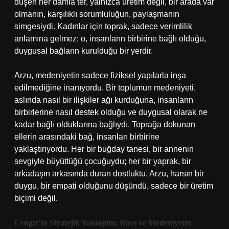
düşen her damla ter, yalnızca üretim değil, bir arada var
olmanın, karşılıklı sorumluluğun, paylaşmanın
simgesiydi. Kadınlar için toprak, sadece verimlilik
anlamına gelmez; o, insanların birbirine bağlı olduğu,
duygusal bağların kurulduğu bir yerdir.
Arzu, medeniyetin sadece fiziksel yapılarla inşa
edilmediğine inanıyordu. Bir toplumun medeniyeti,
aslında nasıl bir ilişkiler ağı kurduğuna, insanların
birbirlerine nasıl destek olduğu ve duygusal olarak ne
kadar bağlı olduklarına bağlıydı. Toprağa dokunan
ellerin arasındaki bağ, insanları birbirine
yaklaştırıyordu. Her bir buğday tanesi, bir annenin
sevgiyle büyüttüğü çocuğuydu; her bir yaprak, bir
arkadaşın arkasında duran dostluktu. Arzu, harsın bir
duygu, bir empati olduğunu düşündü, sadece bir üretim
biçimi değil.
Cengiz’in Stratejik Yaklaşımı: Hars ve Medeniyetin