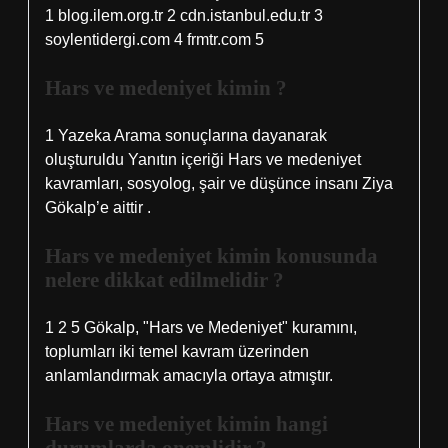
1 blog.ilem.org.tr 2 cdn.istanbul.edu.tr 3
soylentidergi.com 4 frmtr.com 5
Hars ve medeniyet kimin ?
1 Yazeka Arama sonuçlarına dayanarak
oluşturuldu Yanıtın içeriği Hars ve medeniyet
kavramları, sosyolog, şair ve düşünce insanı Ziya
Gökalp’e aittir .
Hars ve medeniyet kimin konusunda
nelere dikkat edilmelidir ?
1 2 5 Gökalp, "Hars ve Medeniyet" kuramını,
toplumları iki temel kavram üzerinden
anlamlandırmak amacıyla ortaya atmıştır.
Hars ve medeniyet kimin hangi