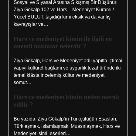
Sosyal ve Siyasal Arasına Sıkışmış Bir Düşünür:
Ziya Gökalp 102 ve Hars – Medeniyet Kuramı /
Yücel BULUT. taşıdığı kimi eksik ya da yanlış
kavrayışlar ve…
Hars ve medeniyet kimin ile ilgili en
onemli noktalar nelerdir ?
Ziya Gökalp, Hars ve Medeniyet adlı yapıtta içtimai
yapıyı kültürel bağlamı ve uygarlık tezahüründe iki
temel klâsta incelemiş kültür ve medeniyeti
somut…
Hars ve medeniyet kimin neden merak
edilir ?
Bu yazıda, Ziya Gökalp’in Türkçülüğün Esasları,
Türkleşmek, İslamlaşmak, Muasırlaşmak, Hars ve
Medeniyet isimli eserleri…