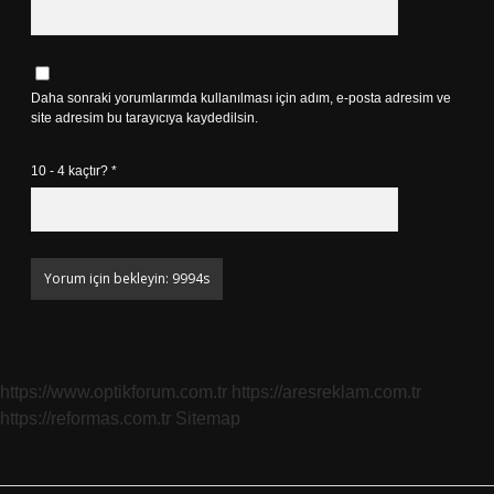
Daha sonraki yorumlarımda kullanılması için adım, e-posta adresim ve
site adresim bu tarayıcıya kaydedilsin.
10 - 4 kaçtır?
*
https://www.optikforum.com.tr
https://aresreklam.com.tr
https://reformas.com.tr
Sitemap