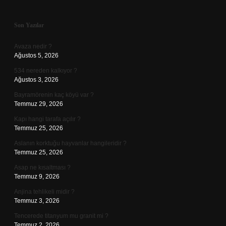
Sidebar
Son Yazılar
Avaza nedir ?
Ağustos 5, 2026
534 nereden kalkıyor ?
Ağustos 3, 2026
Bayramörenin kaç köyü var ?
Temmuz 29, 2026
Kapı hangi tarafa açılır ?
Temmuz 25, 2026
Aslanın korktuğu hayvanlar hangileridir ?
Temmuz 25, 2026
Asap ne kısaltması ?
Temmuz 9, 2026
Anjina tehlikeli midir ?
Temmuz 3, 2026
Tencerede titanyum mu granit mi ?
Temmuz 2, 2026