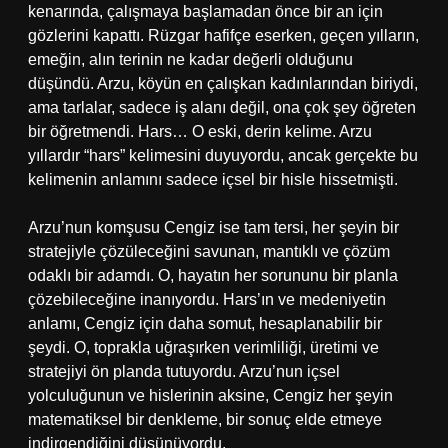
kenarında, çalışmaya başlamadan önce bir an için
gözlerini kapattı. Rüzgar hafifçe eserken, geçen yılların,
emeğin, alın terinin ne kadar değerli olduğunu
düşündü. Arzu, köyün en çalışkan kadınlarından biriydi,
ama tarlalar, sadece iş alanı değil, ona çok şey öğreten
bir öğretmendi. Hars… O eski, derin kelime. Arzu
yıllardır “hars” kelimesini duyuyordu, ancak gerçekte bu
kelimenin anlamını sadece içsel bir hisle hissetmişti.
Arzu’nun komşusu Cengiz ise tam tersi, her şeyin bir
stratejiyle çözüleceğini savunan, mantıklı ve çözüm
odaklı bir adamdı. O, hayatın her sorununu bir planla
çözebileceğine inanıyordu. Hars’ın ve medeniyetin
anlamı, Cengiz için daha somut, hesaplanabilir bir
şeydi. O, toprakla uğraşırken verimliliği, üretimi ve
stratejiyi ön planda tutuyordu. Arzu’nun içsel
yolculuğunun ve hislerinin aksine, Cengiz her şeyin
matematiksel bir denkleme, bir sonuç elde etmeye
indirgendiğini düşünüyordu.