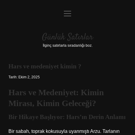
menüyü
Anasayfa
aç
Gizlilik Politikası
Günlük Satırlar
Yasal Uyarı
İlginç satırlarla sıradanlığı boz.
Hakkımızda
Hars ve medeniyet kimin ?
Tarih: Ekim 2, 2025
Hars ve Medeniyet: Kimin
Mirası, Kimin Geleceği?
Bir Hikaye Başlıyor: Hars’ın Derin Anlamı
Bir sabah, toprak kokusuyla uyanmıştı Arzu. Tarlanın