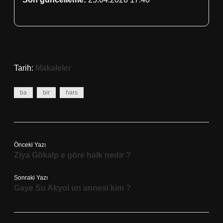
Tarih:
Makaleler
ba
bir
hars
Önceki Yazı
Ziya Gökalp e göre halk nedir ?
Sonraki Yazı
Gaye Su Akyol un annesi kim ?