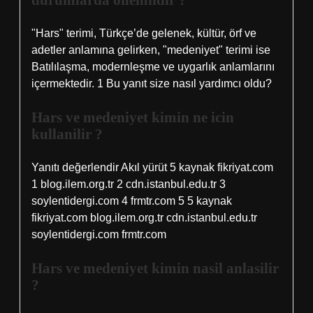
durumlarda onemlidir ?
"Hars" terimi, Türkçe’de gelenek, kültür, örf ve
adetler anlamına gelirken, "medeniyet" terimi ise
Batılılaşma, modernleşme ve uygarlık anlamlarını
içermektedir. 1 Bu yanıt size nasıl yardımcı oldu?
Hars ve medeniyet kimin ne icin
kullanilir ?
Yanıtı değerlendir Akıl yürüt 5 kaynak fikriyat.com
1 blog.ilem.org.tr 2 cdn.istanbul.edu.tr 3
soylentidergi.com 4 frmtr.com 5 5 kaynak
fikriyat.com blog.ilem.org.tr cdn.istanbul.edu.tr
soylentidergi.com frmtr.com
Hars ve medeniyet kimin nasil anlasilir
?