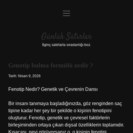
menüyü
Anasayfa
aç
Gizlilik Politikası
Günlük Satırlar
Yasal Uyarı
İlginç satırlarla sıradanlığı boz.
Hakkımızda
Genotip bulma formülü nedir ?
Tarih: Nisan 9, 2026
Fenotip Nedir? Genetik ve Çevrenin Dansı
Bir insanı tanımaya başladığınızda, göz renginden saç
tipine kadar her şey bir şekilde o kişinin fenotipini
oluşturur. Fenotip, genetik ve çevresel faktörlerin
birleşiminden ortaya çıkan dışsal özelliklerin toplamıdır.
Kısacası, neyi görüyorsanız o, o kişinin fenotipi