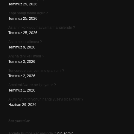
Temmuz 29, 2026
Kapı hangi tarafa açılır ?
Temmuz 25, 2026
Aslanın korktuğu hayvanlar hangileridir ?
Temmuz 25, 2026
Asap ne kısaltması ?
Temmuz 9, 2026
Anjina tehlikeli midir ?
Temmuz 3, 2026
Tencerede titanyum mu granit mi ?
Temmuz 2, 2026
Ambient Aware ne işe yarar ?
Temmuz 1, 2026
Alüminyum folyonun hangi yüzeyi sıcak tutar ?
Haziran 29, 2026
Son yorumlar
Angela Burgos kaç yaşında ?
için
admin