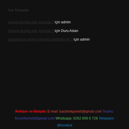
Son Yorumlar
Angela Burgos kaç yaşında ?
için
admin
Angela Burgos kaç yaşında ?
için
Duru Aslan
Adaptasyon genin işleyişini değiştirir mi ?
için
admin
.casino
Reklam ve İletişim:
E-mail:
backlinkpaneli@gmail.com
Teams:
forumhizmeti@gmail.com
Whatsapp: 0262 606 0 726
Telegram:
@karabul