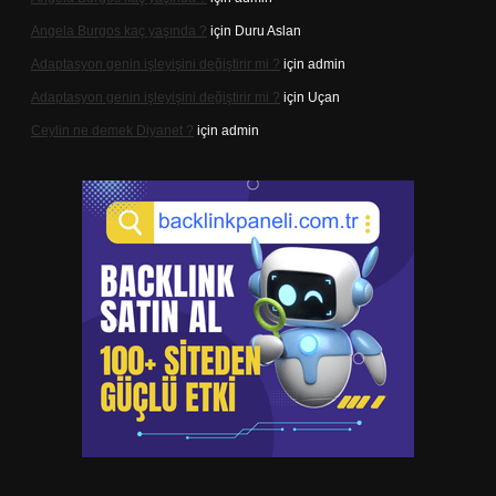
Angela Burgos kaç yaşında ?
için
Duru Aslan
Adaptasyon genin işleyişini değiştirir mi ?
için
admin
Adaptasyon genin işleyişini değiştirir mi ?
için
Uçan
Ceylin ne demek Diyanet ?
için
admin