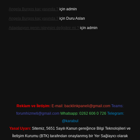
Angela Burgos kaç yaşında ?
için
admin
Angela Burgos kaç yaşında ?
için
Duru Aslan
Adaptasyon genin işleyişini değiştirir mi ?
için
admin
casino
Reklam ve İletişim:
E-mail:
backlinkpaneli@gmail.com
Teams:
forumhizmeti@gmail.com
Whatsapp: 0262 606 0 726
Telegram:
@karabul
Yasal Uyarı:
Sitemiz, 5651 Sayılı Kanun gereğince Bilgi Teknolojileri ve
İletişim Kurumu (BTK) tarafından onaylanmış bir Yer Sağlayıcı olarak