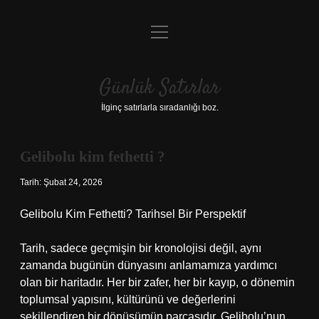
menüyü
Anasayfa
aç
Gizlilik Politikası
Günlük Satırlar
Yasal Uyarı
İlginç satırlarla sıradanlığı boz.
Hakkımızda
Gelibolu kim fethetti ?
Tarih: Şubat 24, 2026
Gelibolu Kim Fethetti? Tarihsel Bir Perspektif
Tarih, sadece geçmişin bir kronolojisi değil, aynı
zamanda bugünün dünyasını anlamamıza yardımcı
olan bir haritadır. Her bir zafer, her bir kayıp, o dönemin
toplumsal yapısını, kültürünü ve değerlerini
şekillendiren bir dönüşümün parçasıdır. Gelibolu’nun