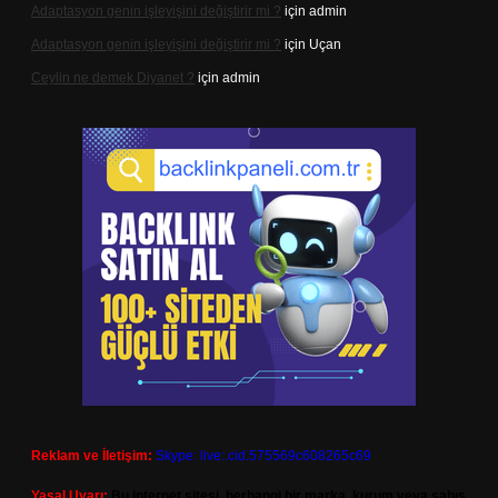
Adaptasyon genin işleyişini değiştirir mi ?
için
admin
Adaptasyon genin işleyişini değiştirir mi ?
için
Uçan
Ceylin ne demek Diyanet ?
için
admin
Reklam ve İletişim:
Skype: live:.cid.575569c608265c69
Yasal Uyarı:
Bu internet sitesi, herhangi bir marka, kurum veya şahıs