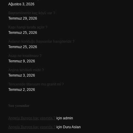
Ağustos 3, 2026
Bayramörenin kaç köyü var ?
Temmuz 29, 2026
Kapı hangi tarafa açılır ?
Temmuz 25, 2026
Aslanın korktuğu hayvanlar hangileridir ?
Temmuz 25, 2026
Asap ne kısaltması ?
Temmuz 9, 2026
Anjina tehlikeli midir ?
Temmuz 3, 2026
Tencerede titanyum mu granit mi ?
Temmuz 2, 2026
Son yorumlar
Angela Burgos kaç yaşında ?
için
admin
Angela Burgos kaç yaşında ?
için
Duru Aslan