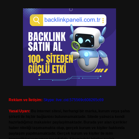
Reklam ve İletişim:
Skype: live:.cid.575569c608265c69
Yasal Uyarı:
Bu internet sitesi, herhangi bir marka, kurum veya şahıs
şirketi ile hiçbir bağlantısı bulunmamaktadır. Sitede yalnızca kendi
hazırladığımız makaleler paylaşılmaktadır. Burada yer alan içerikler
haber niteliği taşımamakta olup, gerçek kurum ve kişiler hakkında
paylaşım yapılmamaktadır. Gerçek kurum ve kişiler ile isim