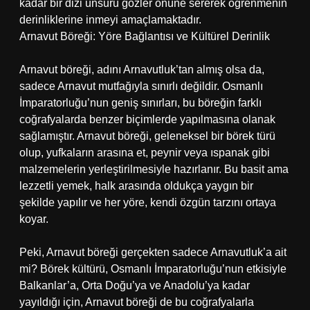
kadar bir dizi unsuru gözler önüne sererek öğrenmenin
derinliklerine inmeyi amaçlamaktadır.
Arnavut Böreği: Yöre Bağlantısı ve Kültürel Derinlik
Arnavut böreği, adını Arnavutluk’tan almış olsa da,
sadece Arnavut mutfağıyla sınırlı değildir. Osmanlı
İmparatorluğu’nun geniş sınırları, bu böreğin farklı
coğrafyalarda benzer biçimlerde yapılmasına olanak
sağlamıştır. Arnavut böreği, geleneksel bir börek türü
olup, yufkaların arasına et, peynir veya ıspanak gibi
malzemelerin yerleştirilmesiyle hazırlanır. Bu basit ama
lezzetli yemek, halk arasında oldukça yaygın bir
şekilde yapılır ve her yöre, kendi özgün tarzını ortaya
koyar.
Peki, Arnavut böreği gerçekten sadece Arnavutluk’a ait
mi? Börek kültürü, Osmanlı İmparatorluğu’nun etkisiyle
Balkanlar’a, Orta Doğu’ya ve Anadolu’ya kadar
yayıldığı için, Arnavut böreği de bu coğrafyalarla