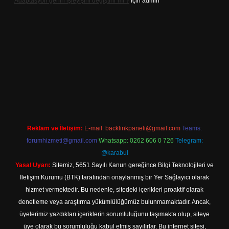
Adaptasyon genin işleyişini değiştirir mi ?
için
admin
sino
Reklam ve İletişim:
E-mail:
backlinkpaneli@gmail.com
Teams:
forumhizmeti@gmail.com
Whatsapp: 0262 606 0 726
Telegram:
@karabul
Yasal Uyarı:
Sitemiz, 5651 Sayılı Kanun gereğince Bilgi Teknolojileri ve
İletişim Kurumu (BTK) tarafından onaylanmış bir Yer Sağlayıcı olarak
hizmet vermektedir. Bu nedenle, sitedeki içerikleri proaktif olarak
denetleme veya araştırma yükümlülüğümüz bulunmamaktadır. Ancak,
üyelerimiz yazdıkları içeriklerin sorumluluğunu taşımakta olup, siteye
üye olarak bu sorumluluğu kabul etmiş sayılırlar. Bu internet sitesi,