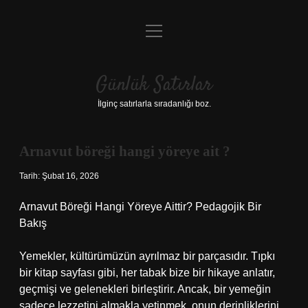
menüyü
Anasayfa
aç
Gizlilik Politikası
Günlük Satırlar
Yasal Uyarı
İlginç satırlarla sıradanlığı boz.
Hakkımızda
Arnavut böreği hangi yöreye ait ?
Tarih: Şubat 16, 2026
Arnavut Böreği Hangi Yöreye Aittir? Pedagojik Bir
Bakış
Yemekler, kültürümüzün ayrılmaz bir parçasıdır. Tıpkı
bir kitap sayfası gibi, her tabak bize bir hikaye anlatır,
geçmişi ve gelenekleri birleştirir. Ancak, bir yemeğin
sadece lezzetini almakla yetinmek, onun derinliklerini