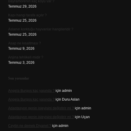
Bayramörenin kaç köyü var ?
Temmuz 29, 2026
Kapı hangi tarafa açılır ?
Temmuz 25, 2026
Aslanın korktuğu hayvanlar hangileridir ?
Temmuz 25, 2026
Asap ne kısaltması ?
Temmuz 9, 2026
Anjina tehlikeli midir ?
Temmuz 3, 2026
Son yorumlar
Angela Burgos kaç yaşında ?
için
admin
Angela Burgos kaç yaşında ?
için
Duru Aslan
Adaptasyon genin işleyişini değiştirir mi ?
için
admin
Adaptasyon genin işleyişini değiştirir mi ?
için
Uçan
Ceylin ne demek Diyanet ?
için
admin