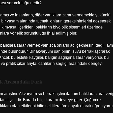
karşı sorumluluğu nedir?
ulamış ve insanların, diğer varlıklara zarar vermemekle yükümlü
 bir yaşam alanında tutmak, onların gereksinimlerini gözeterek
 kimyasal içerikleri, balıkların biyolojik sistemleri üzerinde
nlara yönelik sorumluluğu ihlal edilmiş olur.
balıklara zarar vermek yalnızca onların acı çekmesini değil, ayn
ünde bulundurur. Bir akvaryum sahibinin, suyu berraklaştırarak
cak bu estetik kaygılar, balığın sağlığına zarar veriyorsa, bu
 ve pratik çıkarlarıyla, canlıların sağlığı arasındaki dengeyi
lik Arasındaki Fark
nı araştırır. Akvaryum su berraklaştırıcılarının balıklara zarar veri
 ilişkilidir. Burada bilgi kuramı devreye girer. Çoğumuz,
lıklara olan etkilerini bilimsel literatüre dayalı olarak öğreniyoruz