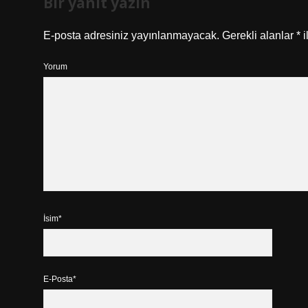
Bir yanıt yazın
E-posta adresiniz yayınlanmayacak.
Gerekli alanlar
*
i
Yorum
İsim*
E-Posta*