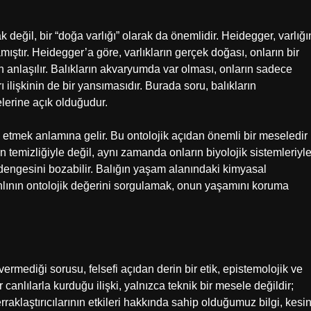
k değil, bir “doğa varlığı” olarak da önemlidir. Heidegger, varlığı
amıştır. Heidegger’a göre, varlıkların gerçek doğası, onların bir
en anlaşılır. Balıkların akvaryumda var olması, onların sadece
ı ilişkinin de bir yansımasıdır. Burada soru, balıkların
erine açık olduğudur.
al etmek anlamına gelir. Bu ontolojik açıdan önemli bir meseledir
n temizliğiyle değil, aynı zamanda onların biyolojik sistemleriyl
in dengesini bozabilir. Balığın yaşam alanındaki kimyasal
canlının ontolojik değerini sorgulamak, onun yaşamını koruma
vermediği sorusu, felsefi açıdan derin bir etik, epistemolojik ve
 canlılarla kurduğu ilişki, yalnızca teknik bir mesele değildir;
aklaştırıcılarının etkileri hakkında sahip olduğumuz bilgi, kesi