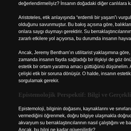
değerlendirmeliyiz? İnsanın doğadaki diğer canlılara 
Aristoteles, etik anlayışında “erdemli bir yaşam”ı vurg
olduğunu savunmuştur. Bu bakış açısına göre, balıkları
onlara saygı duymayı gerektirir. Su berraklaştırıcılarının
zararlı etkilere yol açıyorsa, bu durumda insanın hayva
Ancak, Jeremy Bentham’ın utilitarist yaklaşımına göre, 
zamanda insanın fayda sağladığı bir ilişkiyi de göz ön
estetik bir ortam yaratma amacı güttüğünü düşünelim. An
çelişki etik bir soruna dönüşür. O halde, insanın estetik
sorgulamak gerekir.
Epistemolojik Perspektif: Bilgi ve Gerçek
Epistemoloji, bilginin doğasını, kaynaklarını ve sınırları
vermediğini öğrenmek, doğru bilgiye ulaşmakla doğrudan
akvaryum su berraklaştırıcılarının nasıl çalıştığını ve ba
Ancak, bu bilgi ne kadar güvenilirdir?