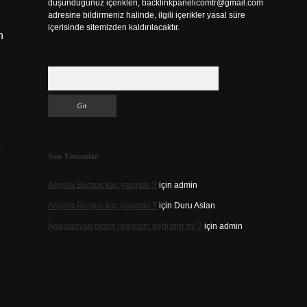
düşündüğünüz içerikleri,
backlinkpanelicomtr@gmail.com
adresine bildirmeniz halinde, ilgili içerikler yasal süre
içerisinde sitemizden kaldırılacaktır.
n
Arama
e
Son Yorumlar
Angela Burgos kaç yaşında ?
için
admin
Angela Burgos kaç yaşında ?
için
Duru Aslan
Adaptasyon genin işleyişini değiştirir mi ?
için
admin
n