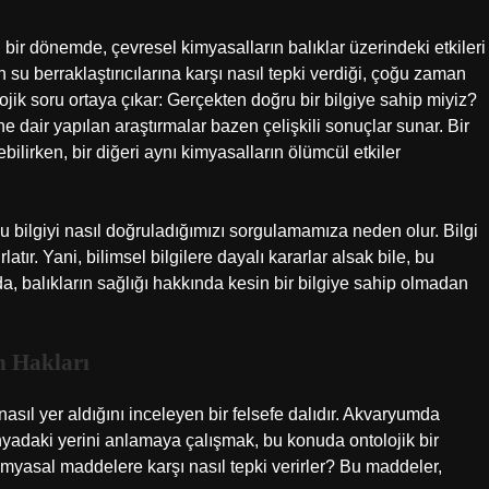
bir dönemde, çevresel kimyasalların balıklar üzerindeki etkileri
ın su berraklaştırıcılarına karşı nasıl tepki verdiği, çoğu zaman
ojik soru ortaya çıkar: Gerçekten doğru bir bilgiye sahip miyiz?
ne dair yapılan araştırmalar bazen çelişkili sonuçlar sunar. Bir
ilirken, bir diğeri aynı kimyasalların ölümcül etkiler
bu bilgiyi nasıl doğruladığımızı sorgulamamıza neden olur. Bilgi
latır. Yani, bilimsel bilgilere dayalı kararlar alsak bile, bu
a, balıkların sağlığı hakkında kesin bir bilgiye sahip olmadan
n Hakları
nasıl yer aldığını inceleyen bir felsefe dalıdır. Akvaryumda
yadaki yerini anlamaya çalışmak, bu konuda ontolojik bir
bi kimyasal maddelere karşı nasıl tepki verirler? Bu maddeler,