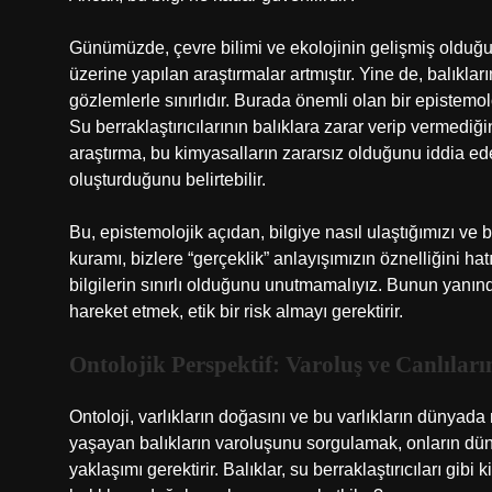
Günümüzde, çevre bilimi ve ekolojinin gelişmiş olduğu 
üzerine yapılan araştırmalar artmıştır. Yine de, balıklar
gözlemlerle sınırlıdır. Burada önemli olan bir epistemol
Su berraklaştırıcılarının balıklara zarar verip vermediği
araştırma, bu kimyasalların zararsız olduğunu iddia edeb
oluşturduğunu belirtebilir.
Bu, epistemolojik açıdan, bilgiye nasıl ulaştığımızı ve 
kuramı, bizlere “gerçeklik” anlayışımızın öznelliğini hatır
bilgilerin sınırlı olduğunu unutmamalıyız. Bunun yanınd
hareket etmek, etik bir risk almayı gerektirir.
Ontolojik Perspektif: Varoluş ve Canlıları
Ontoloji, varlıkların doğasını ve bu varlıkların dünyada 
yaşayan balıkların varoluşunu sorgulamak, onların dün
yaklaşımı gerektirir. Balıklar, su berraklaştırıcıları gi