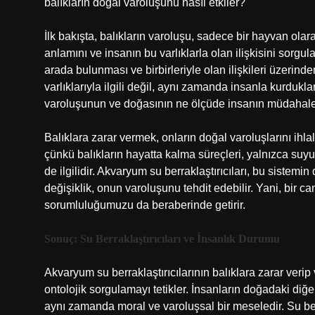
balıkların doğal varoluşunu nasıl etkiler?
İlk bakışta, balıkların varoluşu, sadece bir hayvan olara
anlamını ve insanın bu varlıklarla olan ilişkisini sorgul
arada bulunması ve birbirleriyle olan ilişkileri üzerind
varlıklarıyla ilgili değil, aynı zamanda insanla kurduklar
varoluşunun ve doğasının ne ölçüde insanın müdahalel
Balıklara zarar vermek, onların doğal varoluşlarını ihl
çünkü balıkların hayatta kalma süreçleri, yalnızca suyu
de ilgilidir. Akvaryum su berraklaştırıcıları, bu sistem
değişiklik, onun varoluşunu tehdit edebilir. Yani, bir 
sorumluluğumuzu da beraberinde getirir.
Sonuç: Su Berraklaştırıcıları ve İnsanlık Durumu
Akvaryum su berraklaştırıcılarının balıklara zarar verip 
ontolojik sorgulamayı tetikler. İnsanların doğadaki diğer
aynı zamanda moral ve varoluşsal bir meseledir. Su berr