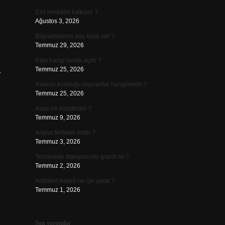
534 nereden kalkıyor ?
Ağustos 3, 2026
Bayramörenin kaç köyü var ?
Temmuz 29, 2026
Kapı hangi tarafa açılır ?
Temmuz 25, 2026
r
Aslanın korktuğu hayvanlar hangileridir ?
Temmuz 25, 2026
Asap ne kısaltması ?
Temmuz 9, 2026
Anjina tehlikeli midir ?
Temmuz 3, 2026
Tencerede titanyum mu granit mi ?
Temmuz 2, 2026
Ambient Aware ne işe yarar ?
Temmuz 1, 2026
Son yorumlar