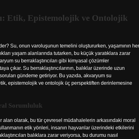
: Etik, Epistemolojik ve Ontolojik
 eder? Su, onun varoluşunun temelini oluştururken, yaşamının he
ıkları yaşam alanlarında tutarken, bu küçük yaratıklara zarar
aryum su berraklaştırıcıları gibi kimyasal çözümler
rtaya çıkar. Su berraklaştırıcılarının, balıklar üzerinde uzun
 soruları gündeme getiriyor. Bu yazıda, akvaryum su
 etik, epistemolojik ve ontolojik üç perspektiften derinlemesine
oral Sorumluluk
 bir alan olarak, bu tür çevresel müdahalelerin arkasındaki moral
llanmanın etik yönleri, insanın hayvanlar üzerindeki etkilerini
aklaştırıcıları balıklara zarar veriyorsa, bu durumu nasıl