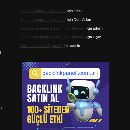
Angela Burgos kaç yaşında ?
için
admin
Angela Burgos kaç yaşında ?
için
Duru Aslan
Adaptasyon genin işleyişini değiştirir mi ?
için
admin
Adaptasyon genin işleyişini değiştirir mi ?
için
Uçan
Ceylin ne demek Diyanet ?
için
admin
ı
p
.