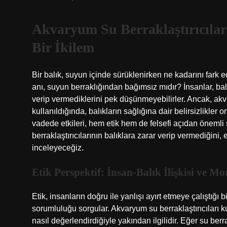
Akvaryum Su Berraklaştırıcıları
Bir İkilem
Bir balık, suyun içinde sürüklenirken ne kadarını fark
anı, suyun berraklığından bağımsız mıdır? İnsanlar, bal
verip vermediklerini pek düşünmeyebilirler. Ancak, akv
kullanıldığında, balıkların sağlığına dair belirsizlikler o
vadede etkileri, hem etik hem de felsefi açıdan önemli
berraklaştırıcılarının balıklara zarar verip vermediğini,
inceleyeceğiz.
Etik Perspektif: İnsan-Balık İlişkisi ve M
Etik, insanların doğru ile yanlışı ayırt etmeye çalıştığı
sorumluluğu sorgular. Akvaryum su berraklaştırıcıları ku
nasıl değerlendirdiğiyle yakından ilgilidir. Eğer su berr