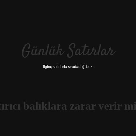
Günlük Satırlar
İlginç satırlarla sıradanlığı boz.
rıcı balıklara zarar verir m