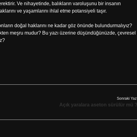
ektirir. Ve nihayetinde, balıkların varoluşunu bir insanın
larını ve yaşamlarını ihlal etme potansiyeli taşır.
 onların doğal haklarını ne kadar göz önünde bulundurmalıyız?
ekten meşru mudur? Bu yazı üzerine düşündüğünüzde, çevresel
iz?
Sonraki Yaz
Açık yaralara aseton sürülür mü 