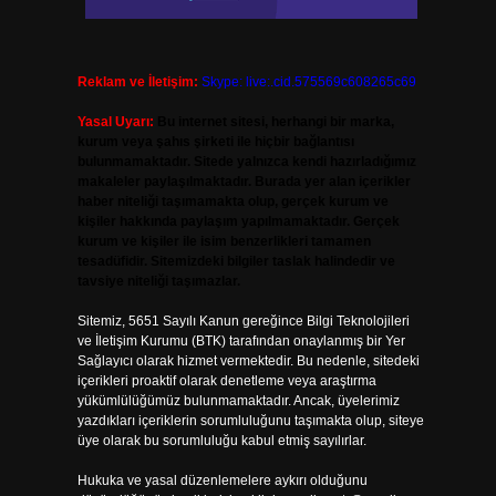
Reklam ve İletişim:
Skype: live:.cid.575569c608265c69
Yasal Uyarı:
Bu internet sitesi, herhangi bir marka,
kurum veya şahıs şirketi ile hiçbir bağlantısı
bulunmamaktadır. Sitede yalnızca kendi hazırladığımız
makaleler paylaşılmaktadır. Burada yer alan içerikler
haber niteliği taşımamakta olup, gerçek kurum ve
kişiler hakkında paylaşım yapılmamaktadır. Gerçek
kurum ve kişiler ile isim benzerlikleri tamamen
tesadüfidir. Sitemizdeki bilgiler taslak halindedir ve
tavsiye niteliği taşımazlar.
Sitemiz, 5651 Sayılı Kanun gereğince Bilgi Teknolojileri
ve İletişim Kurumu (BTK) tarafından onaylanmış bir Yer
Sağlayıcı olarak hizmet vermektedir. Bu nedenle, sitedeki
içerikleri proaktif olarak denetleme veya araştırma
yükümlülüğümüz bulunmamaktadır. Ancak, üyelerimiz
yazdıkları içeriklerin sorumluluğunu taşımakta olup, siteye
üye olarak bu sorumluluğu kabul etmiş sayılırlar.
Hukuka ve yasal düzenlemelere aykırı olduğunu