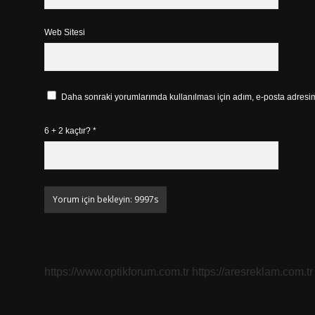
Web Sitesi
Daha sonraki yorumlarımda kullanılması için adım, e-posta adresim 
6 + 2 kaçtır?
*
https://www.optikforum.com.tr
https://aresreklam.com.tr