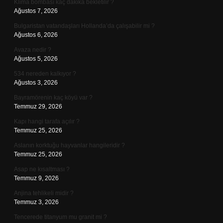
Klima bombası kaç dakika bekletilir ?
Ağustos 7, 2026
Bulgaristan vatandaşları Hollanda’da çalışabilir mi ?
Ağustos 6, 2026
Avaza nedir ?
Ağustos 5, 2026
534 nereden kalkıyor ?
Ağustos 3, 2026
Bayramörenin kaç köyü var ?
Temmuz 29, 2026
Kapı hangi tarafa açılır ?
Temmuz 25, 2026
Aslanın korktuğu hayvanlar hangileridir ?
Temmuz 25, 2026
Asap ne kısaltması ?
Temmuz 9, 2026
Anjina tehlikeli midir ?
Temmuz 3, 2026
Tencerede titanyum mu granit mi ?