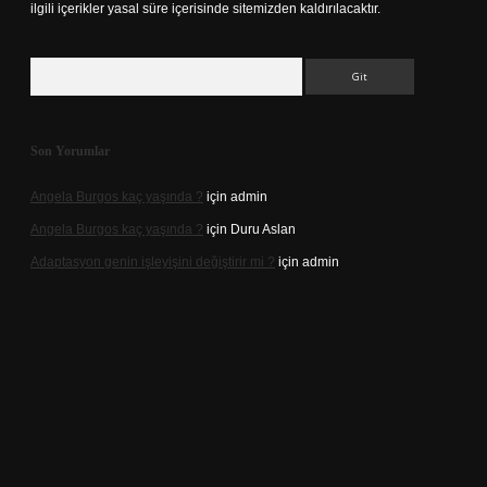
ilgili içerikler yasal süre içerisinde sitemizden kaldırılacaktır.
Arama
Son Yorumlar
Angela Burgos kaç yaşında ?
için
admin
Angela Burgos kaç yaşında ?
için
Duru Aslan
Adaptasyon genin işleyişini değiştirir mi ?
için
admin
d.casino