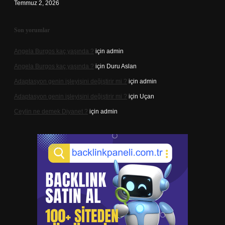
Temmuz 2, 2026
Son yorumlar
Angela Burgos kaç yaşında ?
için
admin
Angela Burgos kaç yaşında ?
için
Duru Aslan
Adaptasyon genin işleyişini değiştirir mi ?
için
admin
Adaptasyon genin işleyişini değiştirir mi ?
için
Uçan
Ceylin ne demek Diyanet ?
için
admin