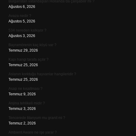
Bulgaristan vatandaşları Hollanda’da çalışabilir mi ?
Ağustos 6, 2026
Avaza nedir ?
Ağustos 5, 2026
534 nereden kalkıyor ?
Ağustos 3, 2026
Bayramörenin kaç köyü var ?
Temmuz 29, 2026
Kapı hangi tarafa açılır ?
Temmuz 25, 2026
Aslanın korktuğu hayvanlar hangileridir ?
Temmuz 25, 2026
Asap ne kısaltması ?
Temmuz 9, 2026
Anjina tehlikeli midir ?
Temmuz 3, 2026
Tencerede titanyum mu granit mi ?
Temmuz 2, 2026
Ambient Aware ne işe yarar ?