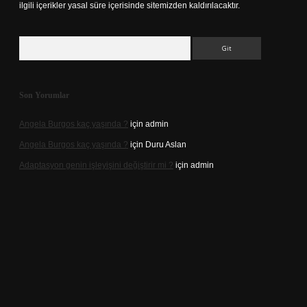
ilgili içerikler yasal süre içerisinde sitemizden kaldırılacaktır.
Arama
Son Yorumlar
Angela Burgos kaç yaşında ?
için
admin
Angela Burgos kaç yaşında ?
için
Duru Aslan
Adaptasyon genin işleyişini değiştirir mi ?
için
admin
d.casino