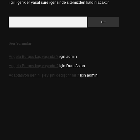
ilgili içerikler yasal süre içerisinde sitemizden kaldırılacaktır.
Arama
Son Yorumlar
Angela Burgos kaç yaşında ?
için
admin
Angela Burgos kaç yaşında ?
için
Duru Aslan
Adaptasyon genin işleyişini değiştirir mi ?
için
admin
d.casino