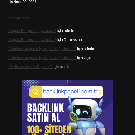
Haziran 29, 2026
Son yorumlar
Angela Burgos kaç yaşında ?
için
admin
Angela Burgos kaç yaşında ?
için
Duru Aslan
Adaptasyon genin işleyişini değiştirir mi ?
için
admin
Adaptasyon genin işleyişini değiştirir mi ?
için
Uçan
Ceylin ne demek Diyanet ?
için
admin