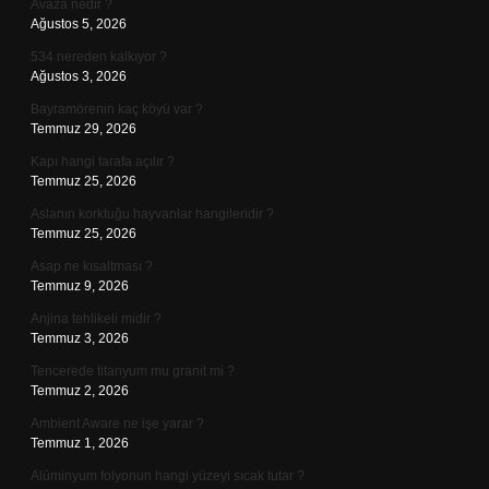
Avaza nedir ?
Ağustos 5, 2026
534 nereden kalkıyor ?
Ağustos 3, 2026
Bayramörenin kaç köyü var ?
Temmuz 29, 2026
Kapı hangi tarafa açılır ?
Temmuz 25, 2026
Aslanın korktuğu hayvanlar hangileridir ?
Temmuz 25, 2026
Asap ne kısaltması ?
Temmuz 9, 2026
Anjina tehlikeli midir ?
Temmuz 3, 2026
Tencerede titanyum mu granit mi ?
Temmuz 2, 2026
Ambient Aware ne işe yarar ?
Temmuz 1, 2026
Alüminyum folyonun hangi yüzeyi sıcak tutar ?