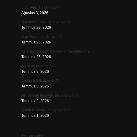
534 nereden kalkıyor ?
Ağustos 3, 2026
Bayramörenin kaç köyü var ?
Temmuz 29, 2026
Kapı hangi tarafa açılır ?
Temmuz 25, 2026
Aslanın korktuğu hayvanlar hangileridir ?
Temmuz 25, 2026
Asap ne kısaltması ?
Temmuz 9, 2026
Anjina tehlikeli midir ?
Temmuz 3, 2026
Tencerede titanyum mu granit mi ?
Temmuz 2, 2026
Ambient Aware ne işe yarar ?
Temmuz 1, 2026
Son yorumlar