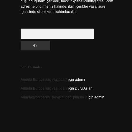
düşündüğünüz içerikleri,
backlinkpanelicomtr@gmail.com
adresine bildirmeniz halinde, ilgili içerikler yasal süre
içerisinde sitemizden kaldırılacaktır.
Arama
Son Yorumlar
Angela Burgos kaç yaşında ?
için
admin
Angela Burgos kaç yaşında ?
için
Duru Aslan
Adaptasyon genin işleyişini değiştirir mi ?
için
admin