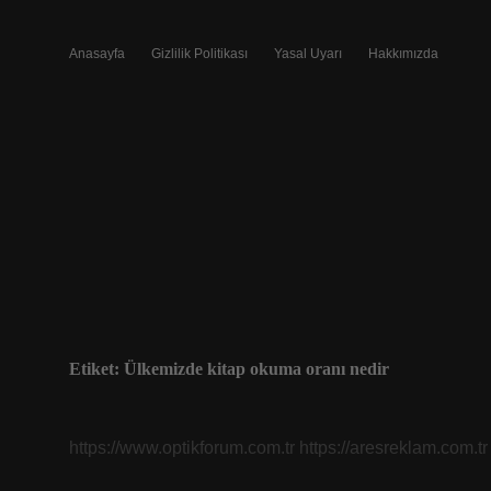
Anasayfa
Gizlilik Politikası
Yasal Uyarı
Hakkımızda
Etiket:
Ülkemizde kitap okuma oranı nedir
https://www.optikforum.com.tr
https://aresreklam.com.tr