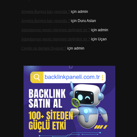
Angela Burgos kaç yaşında ?
için
admin
Angela Burgos kaç yaşında ?
için
Duru Aslan
Adaptasyon genin işleyişini değiştirir mi ?
için
admin
Adaptasyon genin işleyişini değiştirir mi ?
için
Uçan
Ceylin ne demek Diyanet ?
için
admin