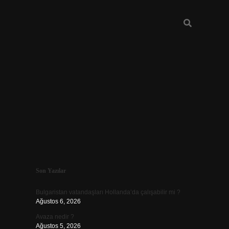
Sidebar
Son Yazılar
vd.casino
Bulgaristan vatandaşları Hollanda’da çalışabilir mi ?
Ağustos 6, 2026
Avaza nedir ?
Ağustos 5, 2026