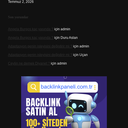
Temmuz 2, 2026
Son yorumlar
Angela Burgos kaç yaşında ?
için
admin
Angela Burgos kaç yaşında ?
için
Duru Aslan
Adaptasyon genin işleyişini değiştirir mi ?
için
admin
Adaptasyon genin işleyişini değiştirir mi ?
için
Uçan
Ceylin ne demek Diyanet ?
için
admin