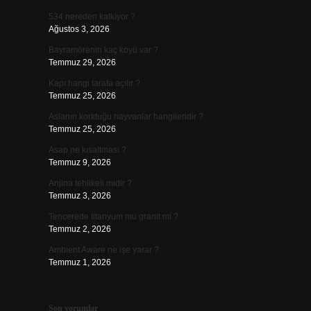
534 nereden kalkıyor ?
Ağustos 3, 2026
Bayramörenin kaç köyü var ?
Temmuz 29, 2026
Kapı hangi tarafa açılır ?
Temmuz 25, 2026
Aslanın korktuğu hayvanlar hangileridir ?
Temmuz 25, 2026
Asap ne kısaltması ?
Temmuz 9, 2026
Anjina tehlikeli midir ?
Temmuz 3, 2026
Tencerede titanyum mu granit mi ?
Temmuz 2, 2026
Ambient Aware ne işe yarar ?
Temmuz 1, 2026
Son yorumlar