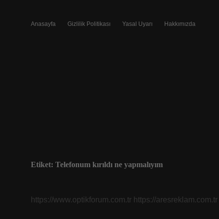
Anasayfa
Gizlilik Politikası
Yasal Uyarı
Hakkımızda
Etiket:
Telefonum kırıldı ne yapmalıyım
https://www.optikforum.com.tr
https://aresreklam.com.tr