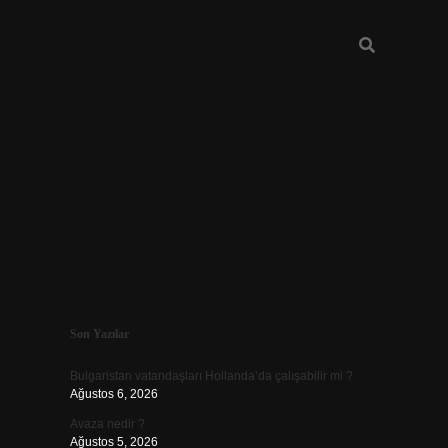
Sidebar
Son Yazılar
vd.casino
Bulgaristan vatandaşları Hollanda’da çalışabilir mi ?
Ağustos 6, 2026
Avaza nedir ?
Ağustos 5, 2026