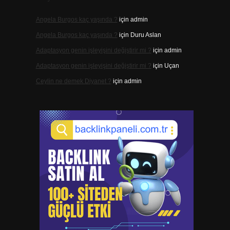
Angela Burgos kaç yaşında ?
için
admin
Angela Burgos kaç yaşında ?
için
Duru Aslan
Adaptasyon genin işleyişini değiştirir mi ?
için
admin
Adaptasyon genin işleyişini değiştirir mi ?
için
Uçan
Ceylin ne demek Diyanet ?
için
admin