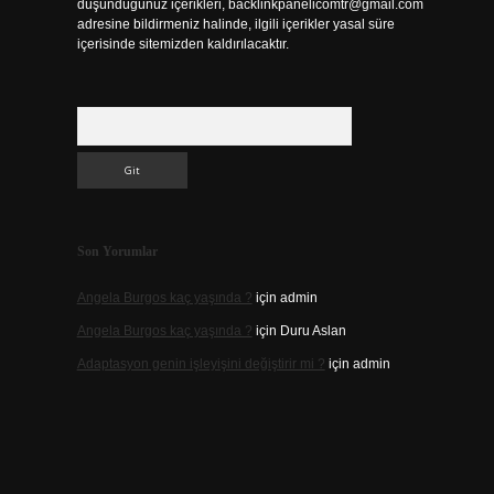
düşündüğünüz içerikleri,
backlinkpanelicomtr@gmail.com
adresine bildirmeniz halinde, ilgili içerikler yasal süre
içerisinde sitemizden kaldırılacaktır.
Arama
Son Yorumlar
Angela Burgos kaç yaşında ?
için
admin
Angela Burgos kaç yaşında ?
için
Duru Aslan
Adaptasyon genin işleyişini değiştirir mi ?
için
admin