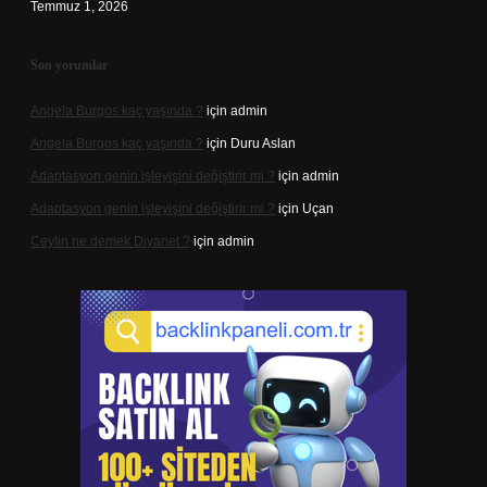
Temmuz 1, 2026
Son yorumlar
Angela Burgos kaç yaşında ?
için
admin
Angela Burgos kaç yaşında ?
için
Duru Aslan
Adaptasyon genin işleyişini değiştirir mi ?
için
admin
Adaptasyon genin işleyişini değiştirir mi ?
için
Uçan
Ceylin ne demek Diyanet ?
için
admin