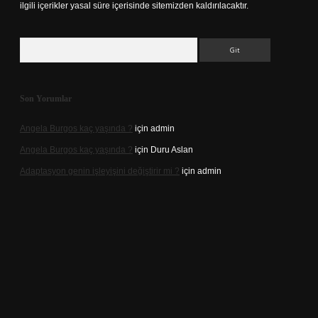
ilgili içerikler yasal süre içerisinde sitemizden kaldırılacaktır.
Arama
Son Yorumlar
Angela Burgos kaç yaşında ?
için
admin
Angela Burgos kaç yaşında ?
için
Duru Aslan
Adaptasyon genin işleyişini değiştirir mi ?
için
admin
d.casino