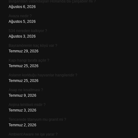
Bulgaristan vatandaşları Hollanda’da çalışabilir mi ?
Ağustos 6, 2026
Avaza nedir ?
Ağustos 5, 2026
534 nereden kalkıyor ?
Ağustos 3, 2026
Bayramörenin kaç köyü var ?
Temmuz 29, 2026
Kapı hangi tarafa açılır ?
Temmuz 25, 2026
Aslanın korktuğu hayvanlar hangileridir ?
Temmuz 25, 2026
Asap ne kısaltması ?
Temmuz 9, 2026
Anjina tehlikeli midir ?
Temmuz 3, 2026
Tencerede titanyum mu granit mi ?
Temmuz 2, 2026
Ambient Aware ne işe yarar ?