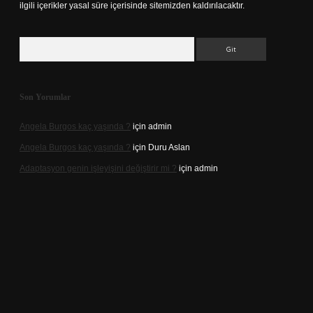
ilgili içerikler yasal süre içerisinde sitemizden kaldırılacaktır.
Arama
Son Yorumlar
Angela Burgos kaç yaşında ?
için
admin
Angela Burgos kaç yaşında ?
için
Duru Aslan
Adaptasyon genin işleyişini değiştirir mi ?
için
admin
d.casino