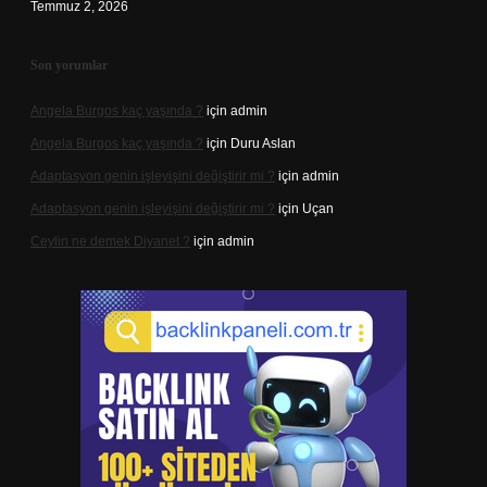
Temmuz 2, 2026
Son yorumlar
Angela Burgos kaç yaşında ?
için
admin
Angela Burgos kaç yaşında ?
için
Duru Aslan
Adaptasyon genin işleyişini değiştirir mi ?
için
admin
Adaptasyon genin işleyişini değiştirir mi ?
için
Uçan
Ceylin ne demek Diyanet ?
için
admin