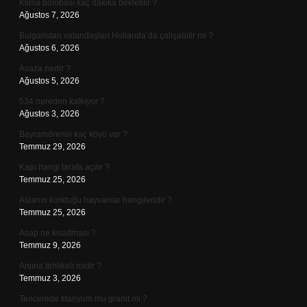
Klima bombası kaç dakika bekletilir ?
Ağustos 7, 2026
Bulgaristan vatandaşları Hollanda’da çalışabilir mi ?
Ağustos 6, 2026
Avaza nedir ?
Ağustos 5, 2026
534 nereden kalkıyor ?
Ağustos 3, 2026
Bayramörenin kaç köyü var ?
Temmuz 29, 2026
Kapı hangi tarafa açılır ?
Temmuz 25, 2026
Aslanın korktuğu hayvanlar hangileridir ?
Temmuz 25, 2026
Asap ne kısaltması ?
Temmuz 9, 2026
Anjina tehlikeli midir ?
Temmuz 3, 2026
Tencerede titanyum mu granit mi ?