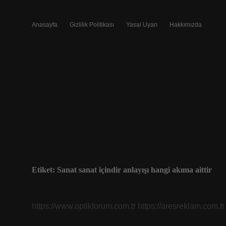
Anasayfa
Gizlilik Politikası
Yasal Uyarı
Hakkımızda
Etiket:
Sanat sanat içindir anlayışı hangi akıma aittir
https://www.optikforum.com.tr
https://aresreklam.com.tr