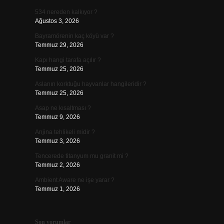
534 nereden kalkıyor ?
Ağustos 3, 2026
Bayramörenin kaç köyü var ?
Temmuz 29, 2026
Kapı hangi tarafa açılır ?
Temmuz 25, 2026
Aslanın korktuğu hayvanlar hangileridir ?
Temmuz 25, 2026
Asap ne kısaltması ?
Temmuz 9, 2026
Anjina tehlikeli midir ?
Temmuz 3, 2026
Tencerede titanyum mu granit mi ?
Temmuz 2, 2026
Ambient Aware ne işe yarar ?
Temmuz 1, 2026
Son yorumlar