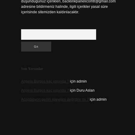
düşündüğünüz içerikleri,
backlinkpanelicomtr@gmail.com
adresine bildirmeniz halinde, ilgili içerikler yasal süre
içerisinde sitemizden kaldırılacaktır.
Arama
Son Yorumlar
Angela Burgos kaç yaşında ?
için
admin
Angela Burgos kaç yaşında ?
için
Duru Aslan
Adaptasyon genin işleyişini değiştirir mi ?
için
admin