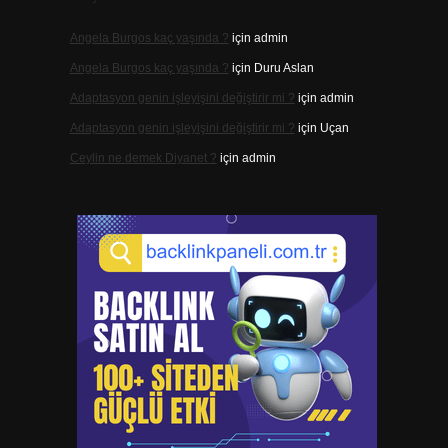
Angela Burgos kaç yaşında ?
için
admin
Angela Burgos kaç yaşında ?
için
Duru Aslan
Adaptasyon genin işleyişini değiştirir mi ?
için
admin
Adaptasyon genin işleyişini değiştirir mi ?
için
Uçan
Ceylin ne demek Diyanet ?
için
admin