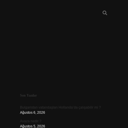
Sidebar
Son Yazılar
vd.casino
Bulgaristan vatandaşları Hollanda’da çalışabilir mi ?
Ağustos 6, 2026
Avaza nedir ?
Ağustos 5, 2026