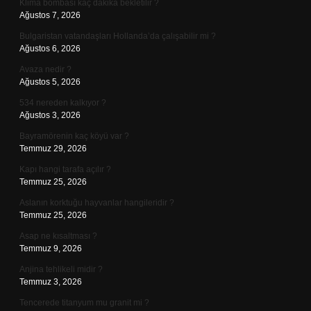
Klima bombası kaç dakika bekletilir ?
Ağustos 7, 2026
Bulgaristan vatandaşları Hollanda’da çalışabilir mi ?
Ağustos 6, 2026
Avaza nedir ?
Ağustos 5, 2026
534 nereden kalkıyor ?
Ağustos 3, 2026
Bayramörenin kaç köyü var ?
Temmuz 29, 2026
Kapı hangi tarafa açılır ?
Temmuz 25, 2026
Aslanın korktuğu hayvanlar hangileridir ?
Temmuz 25, 2026
Asap ne kısaltması ?
Temmuz 9, 2026
Anjina tehlikeli midir ?
Temmuz 3, 2026
Tencerede titanyum mu granit mi ?