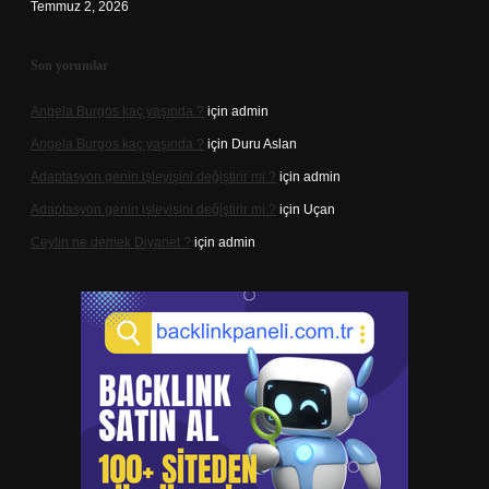
Temmuz 2, 2026
Son yorumlar
Angela Burgos kaç yaşında ?
için
admin
Angela Burgos kaç yaşında ?
için
Duru Aslan
Adaptasyon genin işleyişini değiştirir mi ?
için
admin
Adaptasyon genin işleyişini değiştirir mi ?
için
Uçan
Ceylin ne demek Diyanet ?
için
admin