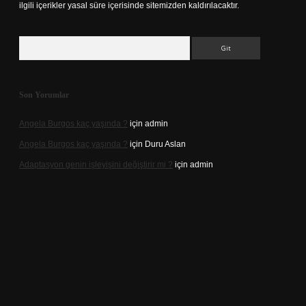
ilgili içerikler yasal süre içerisinde sitemizden kaldırılacaktır.
Arama
Son Yorumlar
Angela Burgos kaç yaşında ?
için
admin
Angela Burgos kaç yaşında ?
için
Duru Aslan
Adaptasyon genin işleyişini değiştirir mi ?
için
admin
casino