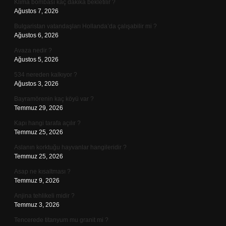
Klima bombası kaç dakika bekletilir ?
Ağustos 7, 2026
Bulgaristan vatandaşları Hollanda’da çalışabilir mi ?
Ağustos 6, 2026
Avaza nedir ?
Ağustos 5, 2026
534 nereden kalkıyor ?
Ağustos 3, 2026
Bayramörenin kaç köyü var ?
Temmuz 29, 2026
Kapı hangi tarafa açılır ?
Temmuz 25, 2026
Aslanın korktuğu hayvanlar hangileridir ?
Temmuz 25, 2026
Asap ne kısaltması ?
Temmuz 9, 2026
Anjina tehlikeli midir ?
Temmuz 3, 2026
Tencerede titanyum mu granit mi ?