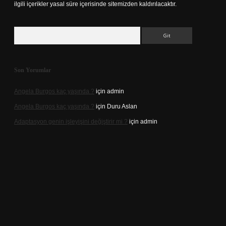
ilgili içerikler yasal süre içerisinde sitemizden kaldırılacaktır.
Arama
Son Yorumlar
Angela Burgos kaç yaşında ?
için
admin
Angela Burgos kaç yaşında ?
için
Duru Aslan
Adaptasyon genin işleyişini değiştirir mi ?
için
admin
d.casino