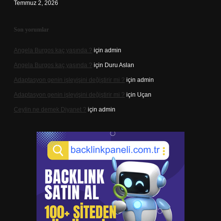
Temmuz 2, 2026
Son yorumlar
Angela Burgos kaç yaşında ?
için
admin
Angela Burgos kaç yaşında ?
için
Duru Aslan
Adaptasyon genin işleyişini değiştirir mi ?
için
admin
Adaptasyon genin işleyişini değiştirir mi ?
için
Uçan
Ceylin ne demek Diyanet ?
için
admin