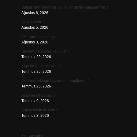
Bulgaristan vatandaşları Hollanda’da çalışabilir mi ?
Ağustos 6, 2026
Avaza nedir ?
Ağustos 5, 2026
534 nereden kalkıyor ?
Ağustos 3, 2026
Bayramörenin kaç köyü var ?
Temmuz 29, 2026
Kapı hangi tarafa açılır ?
Temmuz 25, 2026
Aslanın korktuğu hayvanlar hangileridir ?
Temmuz 25, 2026
Asap ne kısaltması ?
Temmuz 9, 2026
Anjina tehlikeli midir ?
Temmuz 3, 2026
Son yorumlar