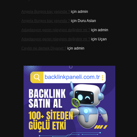
Angela Burgos kaç yaşında ?
için
admin
Angela Burgos kaç yaşında ?
için
Duru Aslan
Adaptasyon genin işleyişini değiştirir mi ?
için
admin
Adaptasyon genin işleyişini değiştirir mi ?
için
Uçan
Ceylin ne demek Diyanet ?
için
admin