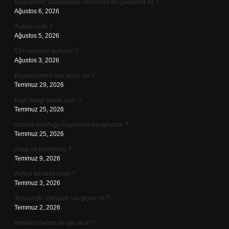
Bulgaristan vatandaşları Hollanda’da çalışabilir mi ?
Ağustos 6, 2026
Avaza nedir ?
Ağustos 5, 2026
534 nereden kalkıyor ?
Ağustos 3, 2026
Bayramörenin kaç köyü var ?
Temmuz 29, 2026
Kapı hangi tarafa açılır ?
Temmuz 25, 2026
Aslanın korktuğu hayvanlar hangileridir ?
Temmuz 25, 2026
Asap ne kısaltması ?
Temmuz 9, 2026
Anjina tehlikeli midir ?
Temmuz 3, 2026
Tencerede titanyum mu granit mi ?
Temmuz 2, 2026
Ambient Aware ne işe yarar ?