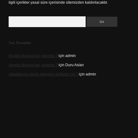
ilgili içerikler yasal süre içerisinde sitemizden kaldırılacaktır.
Arama
Son Yorumlar
Angela Burgos kaç yaşında ?
için
admin
Angela Burgos kaç yaşında ?
için
Duru Aslan
Adaptasyon genin işleyişini değiştirir mi ?
için
admin
d.casino