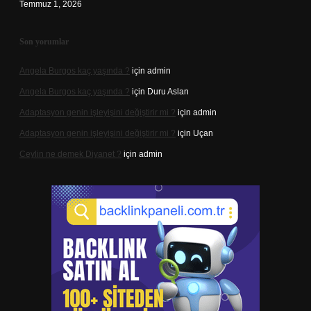
Temmuz 1, 2026
Son yorumlar
Angela Burgos kaç yaşında ?
için
admin
Angela Burgos kaç yaşında ?
için
Duru Aslan
Adaptasyon genin işleyişini değiştirir mi ?
için
admin
Adaptasyon genin işleyişini değiştirir mi ?
için
Uçan
Ceylin ne demek Diyanet ?
için
admin