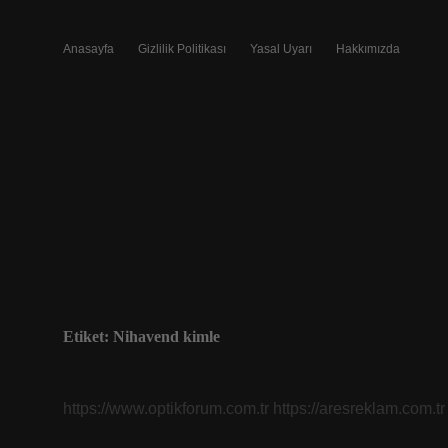
Anasayfa
Gizlilik Politikası
Yasal Uyarı
Hakkımızda
Etiket:
Nihavend kimle
https://www.optikforum.com.tr
https://aresreklam.com.tr