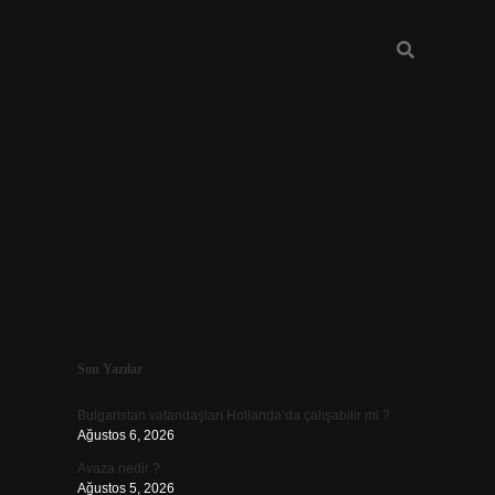
Sidebar
Son Yazılar
vd.casino
Bulgaristan vatandaşları Hollanda’da çalışabilir mi ?
Ağustos 6, 2026
Avaza nedir ?
Ağustos 5, 2026