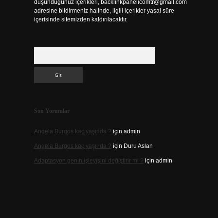
düşündüğünüz içerikleri,
backlinkpanelicomtr@gmail.com
adresine bildirmeniz halinde, ilgili içerikler yasal süre
içerisinde sitemizden kaldırılacaktır.
Arama
Son Yorumlar
Angela Burgos kaç yaşında ?
için
admin
Angela Burgos kaç yaşında ?
için
Duru Aslan
Adaptasyon genin işleyişini değiştirir mi ?
için
admin