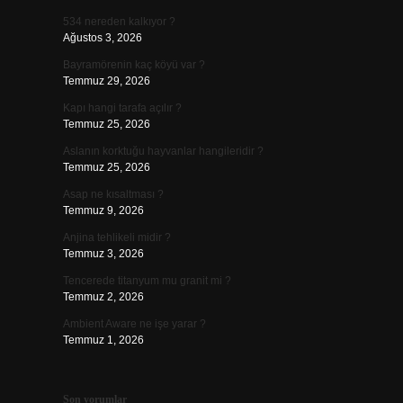
534 nereden kalkıyor ?
Ağustos 3, 2026
Bayramörenin kaç köyü var ?
Temmuz 29, 2026
Kapı hangi tarafa açılır ?
Temmuz 25, 2026
Aslanın korktuğu hayvanlar hangileridir ?
Temmuz 25, 2026
Asap ne kısaltması ?
Temmuz 9, 2026
Anjina tehlikeli midir ?
Temmuz 3, 2026
Tencerede titanyum mu granit mi ?
Temmuz 2, 2026
Ambient Aware ne işe yarar ?
Temmuz 1, 2026
Son yorumlar