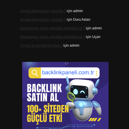
Angela Burgos kaç yaşında ?
için
admin
Angela Burgos kaç yaşında ?
için
Duru Aslan
Adaptasyon genin işleyişini değiştirir mi ?
için
admin
Adaptasyon genin işleyişini değiştirir mi ?
için
Uçan
Ceylin ne demek Diyanet ?
için
admin