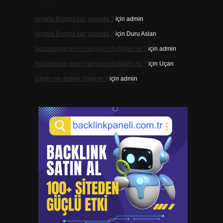
Angela Burgos kaç yaşında ?
için
admin
Angela Burgos kaç yaşında ?
için
Duru Aslan
Adaptasyon genin işleyişini değiştirir mi ?
için
admin
Adaptasyon genin işleyişini değiştirir mi ?
için
Uçan
Ceylin ne demek Diyanet ?
için
admin