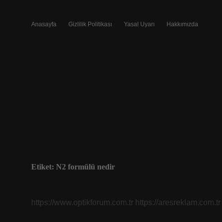
Anasayfa
Gizlilik Politikası
Yasal Uyarı
Hakkımızda
Etiket:
N2 formülü nedir
https://www.optikforum.com.tr
https://aresreklam.com.tr