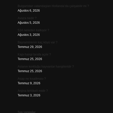
Bulgaristan vatandaşları Hollanda’da çalışabilir mi ?
Ağustos 6, 2026
Avaza nedir ?
Ağustos 5, 2026
534 nereden kalkıyor ?
Ağustos 3, 2026
Bayramörenin kaç köyü var ?
Temmuz 29, 2026
Kapı hangi tarafa açılır ?
Temmuz 25, 2026
Aslanın korktuğu hayvanlar hangileridir ?
Temmuz 25, 2026
Asap ne kısaltması ?
Temmuz 9, 2026
Anjina tehlikeli midir ?
Temmuz 3, 2026
Son yorumlar