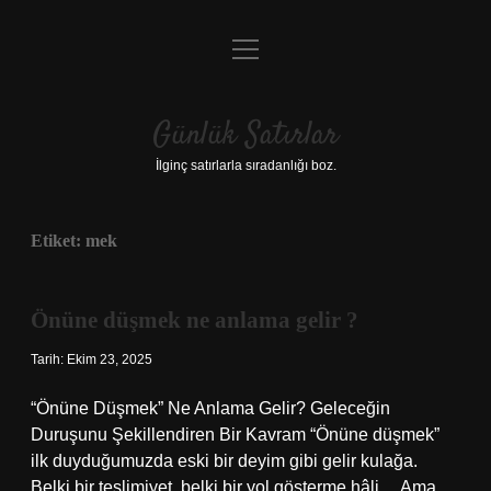
menüyü
Anasayfa
aç
Gizlilik Politikası
Günlük Satırlar
Yasal Uyarı
İlginç satırlarla sıradanlığı boz.
Hakkımızda
Etiket:
mek
Önüne düşmek ne anlama gelir ?
Tarih: Ekim 23, 2025
“Önüne Düşmek” Ne Anlama Gelir? Geleceğin
Duruşunu Şekillendiren Bir Kavram “Önüne düşmek”
ilk duyduğumuzda eski bir deyim gibi gelir kulağa.
Belki bir teslimiyet, belki bir yol gösterme hâli… Ama