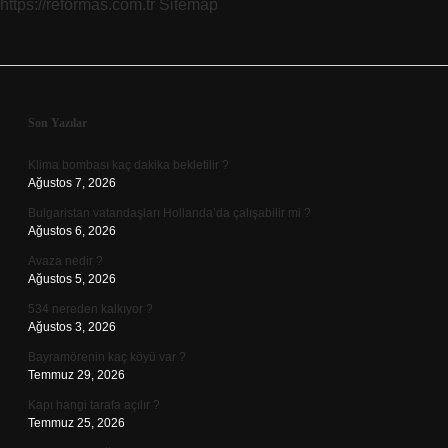
https://reformas.com.tr
Sitemap
Sidebar
Son Yazılar
Klima bombası kaç dakika bekletilir ?
Ağustos 7, 2026
Bulgaristan vatandaşları Hollanda’da çalışabilir mi ?
Ağustos 6, 2026
Avaza nedir ?
Ağustos 5, 2026
534 nereden kalkıyor ?
Ağustos 3, 2026
Bayramörenin kaç köyü var ?
Temmuz 29, 2026
Kapı hangi tarafa açılır ?
Temmuz 25, 2026