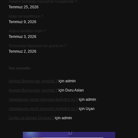
Aslanın korktuğu hayvanlar hangileridir ?
Temmuz 25, 2026
Asap ne kısaltması ?
Temmuz 9, 2026
Anjina tehlikeli midir ?
Temmuz 3, 2026
Tencerede titanyum mu granit mi ?
Temmuz 2, 2026
Son yorumlar
Angela Burgos kaç yaşında ?
için
admin
Angela Burgos kaç yaşında ?
için
Duru Aslan
Adaptasyon genin işleyişini değiştirir mi ?
için
admin
Adaptasyon genin işleyişini değiştirir mi ?
için
Uçan
Ceylin ne demek Diyanet ?
için
admin