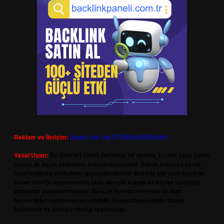
Reklam ve İletişim:
Skype: live:.cid.575569c608265c69
Yasal Uyarı:
Bu internet sitesi, herhangi bir marka, kurum veya şahıs
şirketi ile hiçbir bağlantısı bulunmamaktadır. Sitede yalnızca kendi
hazırladığımız makaleler paylaşılmaktadır. Burada yer alan içerikler
haber niteliği taşımamakta olup, gerçek kurum ve kişiler hakkında
paylaşım yapılmamaktadır. Gerçek kurum ve kişiler ile isim
benzerlikleri tamamen tesadüfidir. Sitemizdeki bilgiler taslak
halindedir ve tavsiye niteliği taşımazlar.