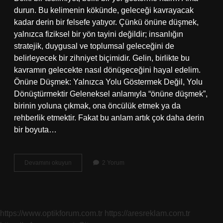
durun. Bu kelimenin kökünde, geleceği kavrayacak
kadar derin bir felsefe yatıyor. Çünkü önüne düşmek,
yalnızca fiziksel bir yön tayini değildir; insanlığın
stratejik, duygusal ve toplumsal geleceğini de
belirleyecek bir zihniyet biçimidir. Gelin, birlikte bu
kavramın gelecekte nasıl dönüşeceğini hayal edelim.
Önüne Düşmek: Yalnızca Yolu Göstermek Değil, Yolu
Dönüştürmektir Geleneksel anlamıyla “önüne düşmek”,
birinin yoluna çıkmak, ona öncülük etmek ya da
rehberlik etmektir. Fakat bu anlam artık çok daha derin
bir boyuta…
Önüne
Devamını okuyun
2 Yorum
düşmek
ne
anlama
gelir
?
https://www.optikforum.com.tr
https://aresreklam.com.tr