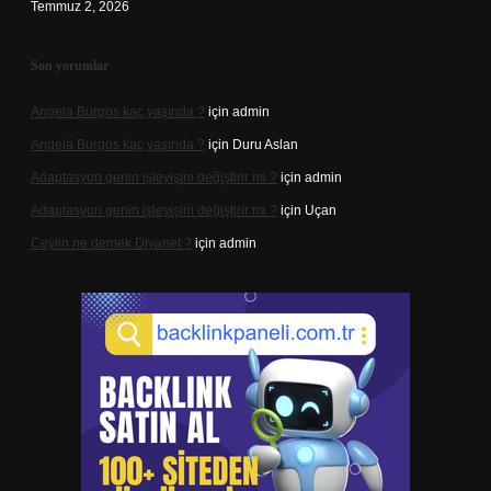
Temmuz 2, 2026
Son yorumlar
Angela Burgos kaç yaşında ?
için
admin
Angela Burgos kaç yaşında ?
için
Duru Aslan
Adaptasyon genin işleyişini değiştirir mi ?
için
admin
Adaptasyon genin işleyişini değiştirir mi ?
için
Uçan
Ceylin ne demek Diyanet ?
için
admin