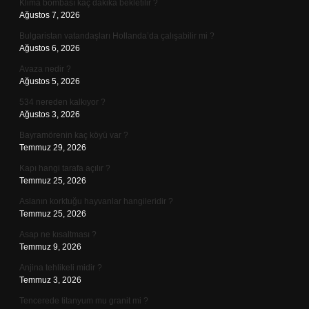
Klima bombası kaç dakika bekletilir ?
Ağustos 7, 2026
Bulgaristan vatandaşları Hollanda’da çalışabilir mi ?
Ağustos 6, 2026
Avaza nedir ?
Ağustos 5, 2026
534 nereden kalkıyor ?
Ağustos 3, 2026
Bayramörenin kaç köyü var ?
Temmuz 29, 2026
Kapı hangi tarafa açılır ?
Temmuz 25, 2026
Aslanın korktuğu hayvanlar hangileridir ?
Temmuz 25, 2026
Asap ne kısaltması ?
Temmuz 9, 2026
Anjina tehlikeli midir ?
Temmuz 3, 2026
Tencerede titanyum mu granit mi ?