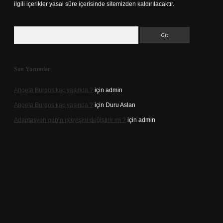
ilgili içerikler yasal süre içerisinde sitemizden kaldırılacaktır.
Arama
Son Yorumlar
Angela Burgos kaç yaşında ?
için
admin
Angela Burgos kaç yaşında ?
için
Duru Aslan
Adaptasyon genin işleyişini değiştirir mi ?
için
admin
d.casino