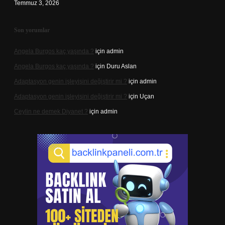
Temmuz 3, 2026
Son yorumlar
Angela Burgos kaç yaşında ?
için
admin
Angela Burgos kaç yaşında ?
için
Duru Aslan
Adaptasyon genin işleyişini değiştirir mi ?
için
admin
Adaptasyon genin işleyişini değiştirir mi ?
için
Uçan
Ceylin ne demek Diyanet ?
için
admin