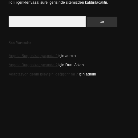
ilgili içerikler yasal süre içerisinde sitemizden kaldırılacaktır.
Arama
Son Yorumlar
Angela Burgos kaç yaşında ?
için
admin
Angela Burgos kaç yaşında ?
için
Duru Aslan
Adaptasyon genin işleyişini değiştirir mi ?
için
admin
d.casino