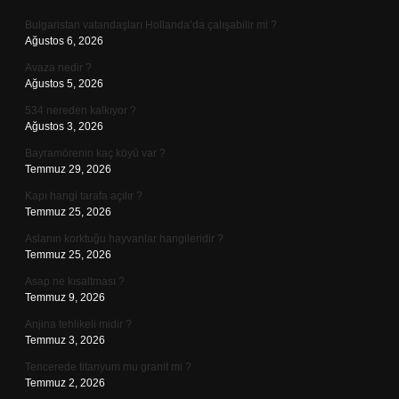
Bulgaristan vatandaşları Hollanda’da çalışabilir mi ?
Ağustos 6, 2026
Avaza nedir ?
Ağustos 5, 2026
534 nereden kalkıyor ?
Ağustos 3, 2026
Bayramörenin kaç köyü var ?
Temmuz 29, 2026
Kapı hangi tarafa açılır ?
Temmuz 25, 2026
Aslanın korktuğu hayvanlar hangileridir ?
Temmuz 25, 2026
Asap ne kısaltması ?
Temmuz 9, 2026
Anjina tehlikeli midir ?
Temmuz 3, 2026
Tencerede titanyum mu granit mi ?
Temmuz 2, 2026