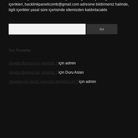
içerikleri,
backlinkpanelicomtr@gmail.com
adresine bildirmeniz halinde,
ilgili içerikler yasal süre içerisinde sitemizden kaldırılacaktır.
Arama
Son Yorumlar
Angela Burgos kaç yaşında ?
için
admin
Angela Burgos kaç yaşında ?
için
Duru Aslan
Adaptasyon genin işleyişini değiştirir mi ?
için
admin
vd.casino