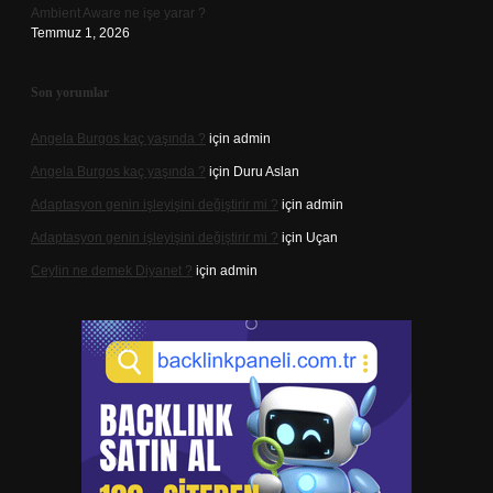
Ambient Aware ne işe yarar ?
Temmuz 1, 2026
Son yorumlar
Angela Burgos kaç yaşında ?
için
admin
Angela Burgos kaç yaşında ?
için
Duru Aslan
Adaptasyon genin işleyişini değiştirir mi ?
için
admin
Adaptasyon genin işleyişini değiştirir mi ?
için
Uçan
Ceylin ne demek Diyanet ?
için
admin