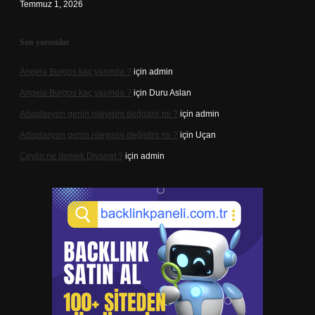
Temmuz 1, 2026
Son yorumlar
Angela Burgos kaç yaşında ?
için
admin
Angela Burgos kaç yaşında ?
için
Duru Aslan
Adaptasyon genin işleyişini değiştirir mi ?
için
admin
Adaptasyon genin işleyişini değiştirir mi ?
için
Uçan
Ceylin ne demek Diyanet ?
için
admin