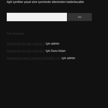
ilgili içerikler yasal süre içerisinde sitemizden kaldırılacaktır.
Arama
Son Yorumlar
Angela Burgos kaç yaşında ?
için
admin
Angela Burgos kaç yaşında ?
için
Duru Aslan
Adaptasyon genin işleyişini değiştirir mi ?
için
admin
d.casino