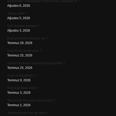
Bulgaristan vatandaşları Hollanda’da çalışabilir mi ?
Ağustos 6, 2026
Avaza nedir ?
Ağustos 5, 2026
534 nereden kalkıyor ?
Ağustos 3, 2026
Bayramörenin kaç köyü var ?
Temmuz 29, 2026
Kapı hangi tarafa açılır ?
Temmuz 25, 2026
Aslanın korktuğu hayvanlar hangileridir ?
Temmuz 25, 2026
Asap ne kısaltması ?
Temmuz 9, 2026
Anjina tehlikeli midir ?
Temmuz 3, 2026
Tencerede titanyum mu granit mi ?
Temmuz 2, 2026
Ambient Aware ne işe yarar ?