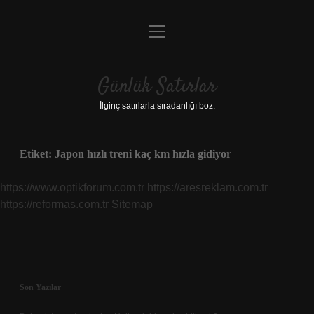
menüyü
Anasayfa
aç
Gizlilik Politikası
Günlük Satırlar
Yasal Uyarı
İlginç satırlarla sıradanlığı boz.
Hakkımızda
Etiket:
Japon hızlı treni kaç km hızla gidiyor
https://www.optikforum.com.tr
https://aresreklam.com.tr
https://reformas.com.tr
Sitemap
Sidebar
Son Yazılar