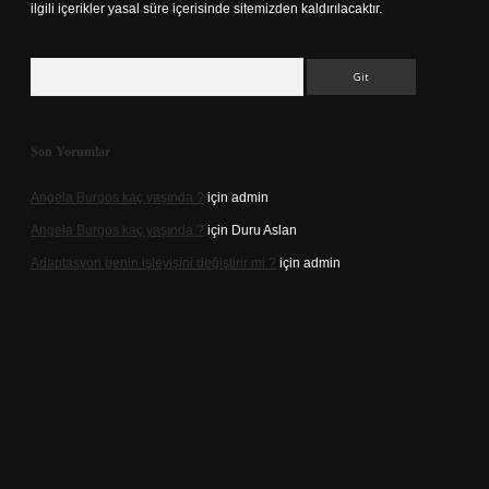
ilgili içerikler yasal süre içerisinde sitemizden kaldırılacaktır.
Arama
Son Yorumlar
Angela Burgos kaç yaşında ?
için
admin
Angela Burgos kaç yaşında ?
için
Duru Aslan
Adaptasyon genin işleyişini değiştirir mi ?
için
admin
o