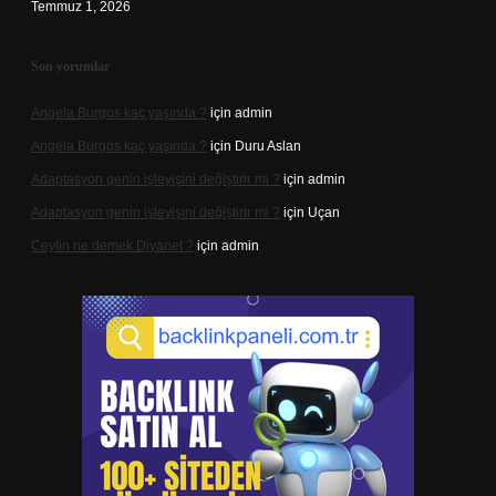
Temmuz 1, 2026
Son yorumlar
Angela Burgos kaç yaşında ?
için
admin
Angela Burgos kaç yaşında ?
için
Duru Aslan
Adaptasyon genin işleyişini değiştirir mi ?
için
admin
Adaptasyon genin işleyişini değiştirir mi ?
için
Uçan
Ceylin ne demek Diyanet ?
için
admin