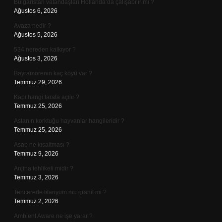
Bulgaristan vatandaşları Hollanda’da çalışabilir mi ?
Ağustos 6, 2026
Avaza nedir ?
Ağustos 5, 2026
534 nereden kalkıyor ?
Ağustos 3, 2026
Bayramörenin kaç köyü var ?
Temmuz 29, 2026
Kapı hangi tarafa açılır ?
Temmuz 25, 2026
Aslanın korktuğu hayvanlar hangileridir ?
Temmuz 25, 2026
Asap ne kısaltması ?
Temmuz 9, 2026
Anjina tehlikeli midir ?
Temmuz 3, 2026
Tencerede titanyum mu granit mi ?
Temmuz 2, 2026
Ambient Aware ne işe yarar ?