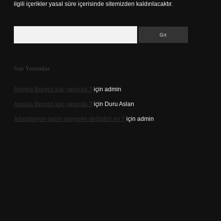
ilgili içerikler yasal süre içerisinde sitemizden kaldırılacaktır.
Arama
Son Yorumlar
Angela Burgos kaç yaşında ?
için
admin
Angela Burgos kaç yaşında ?
için
Duru Aslan
Adaptasyon genin işleyişini değiştirir mi ?
için
admin
d.casino