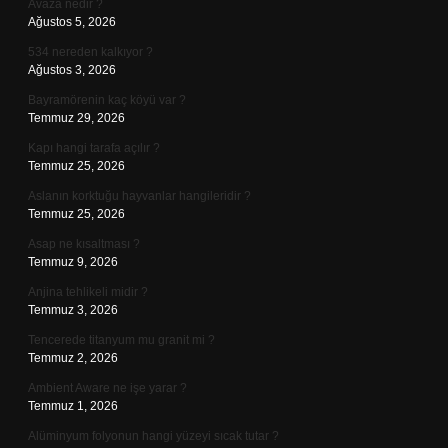
Avaza nedir ?
Ağustos 5, 2026
534 nereden kalkıyor ?
Ağustos 3, 2026
Bayramörenin kaç köyü var ?
Temmuz 29, 2026
Kapı hangi tarafa açılır ?
Temmuz 25, 2026
Aslanın korktuğu hayvanlar hangileridir ?
Temmuz 25, 2026
Asap ne kısaltması ?
Temmuz 9, 2026
Anjina tehlikeli midir ?
Temmuz 3, 2026
Tencerede titanyum mu granit mi ?
Temmuz 2, 2026
Ambient Aware ne işe yarar ?
Temmuz 1, 2026
Alüminyum folyonun hangi yüzeyi sıcak tutar ?