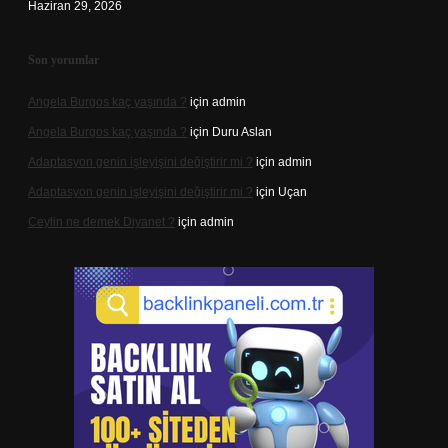
Haziran 29, 2026
Son yorumlar
Angela Burgos kaç yaşında ?
için
admin
Angela Burgos kaç yaşında ?
için
Duru Aslan
Adaptasyon genin işleyişini değiştirir mi ?
için
admin
Adaptasyon genin işleyişini değiştirir mi ?
için
Uçan
Ceylin ne demek Diyanet ?
için
admin