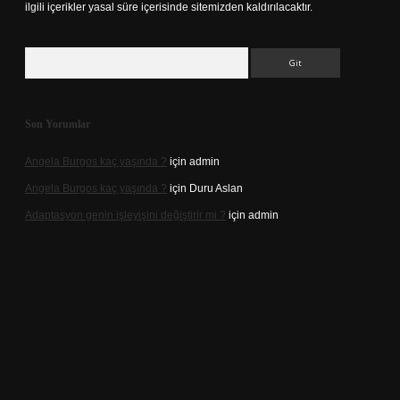
ilgili içerikler yasal süre içerisinde sitemizden kaldırılacaktır.
Arama
Son Yorumlar
Angela Burgos kaç yaşında ?
için
admin
Angela Burgos kaç yaşında ?
için
Duru Aslan
Adaptasyon genin işleyişini değiştirir mi ?
için
admin
d.casino