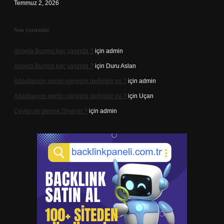
Temmuz 2, 2026
Son yorumlar
Angela Burgos kaç yaşında ?
için
admin
Angela Burgos kaç yaşında ?
için
Duru Aslan
Adaptasyon genin işleyişini değiştirir mi ?
için
admin
Adaptasyon genin işleyişini değiştirir mi ?
için
Uçan
Ceylin ne demek Diyanet ?
için
admin