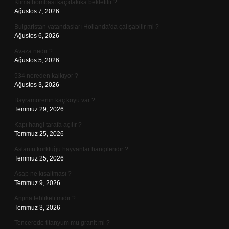
Klima bombası kaç dakika bekletilir ?
Ağustos 7, 2026
Bulgaristan vatandaşları Hollanda’da çalışabilir mi ?
Ağustos 6, 2026
Avaza nedir ?
Ağustos 5, 2026
534 nereden kalkıyor ?
Ağustos 3, 2026
Bayramörenin kaç köyü var ?
Temmuz 29, 2026
Kapı hangi tarafa açılır ?
Temmuz 25, 2026
Aslanın korktuğu hayvanlar hangileridir ?
Temmuz 25, 2026
Asap ne kısaltması ?
Temmuz 9, 2026
Anjina tehlikeli midir ?
Temmuz 3, 2026
Tencerede titanyum mu granit mi ?