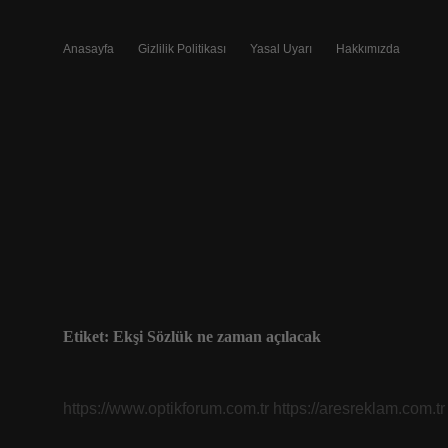
Anasayfa
Gizlilik Politikası
Yasal Uyarı
Hakkımızda
Etiket:
Ekşi Sözlük ne zaman açılacak
https://www.optikforum.com.tr
https://aresreklam.com.tr