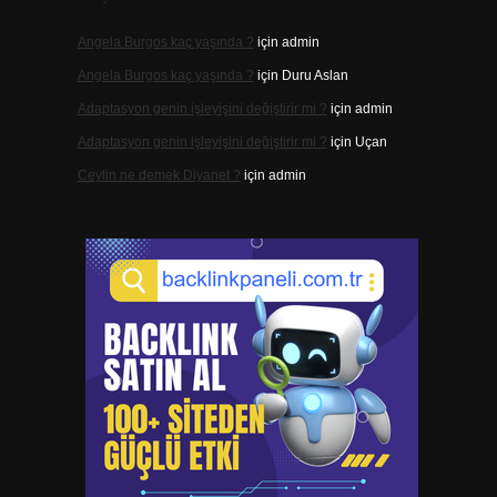
Angela Burgos kaç yaşında ?
için
admin
Angela Burgos kaç yaşında ?
için
Duru Aslan
Adaptasyon genin işleyişini değiştirir mi ?
için
admin
Adaptasyon genin işleyişini değiştirir mi ?
için
Uçan
Ceylin ne demek Diyanet ?
için
admin