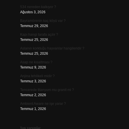
534 nereden kalkıyor ?
Ağustos 3, 2026
Bayramörenin kaç köyü var ?
Temmuz 29, 2026
Kapı hangi tarafa açılır ?
Temmuz 25, 2026
Aslanın korktuğu hayvanlar hangileridir ?
Temmuz 25, 2026
Asap ne kısaltması ?
Temmuz 9, 2026
Anjina tehlikeli midir ?
Temmuz 3, 2026
Tencerede titanyum mu granit mi ?
Temmuz 2, 2026
Ambient Aware ne işe yarar ?
Temmuz 1, 2026
Son yorumlar