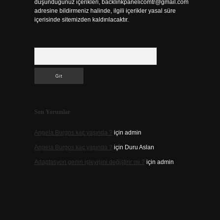
düşündüğünüz içerikleri,
backlinkpanelicomtr@gmail.com
adresine bildirmeniz halinde, ilgili içerikler yasal süre
içerisinde sitemizden kaldırılacaktır.
Arama
Son Yorumlar
Angela Burgos kaç yaşında ?
için
admin
Angela Burgos kaç yaşında ?
için
Duru Aslan
Adaptasyon genin işleyişini değiştirir mi ?
için
admin