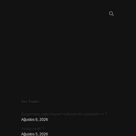
Sidebar
Son Yazılar
vd.casino
Bulgaristan vatandaşları Hollanda’da çalışabilir mi ?
Ağustos 6, 2026
Avaza nedir ?
Ağustos 5, 2026