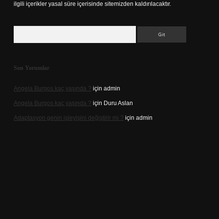
ilgili içerikler yasal süre içerisinde sitemizden kaldırılacaktır.
Arama
Son Yorumlar
Angela Burgos kaç yaşında ?
için
admin
Angela Burgos kaç yaşında ?
için
Duru Aslan
Adaptasyon genin işleyişini değiştirir mi ?
için
admin
d.casino