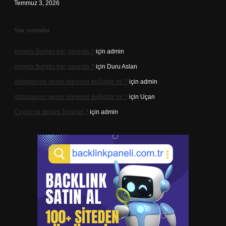
Temmuz 3, 2026
Son yorumlar
Angela Burgos kaç yaşında ?
için
admin
Angela Burgos kaç yaşında ?
için
Duru Aslan
Adaptasyon genin işleyişini değiştirir mi ?
için
admin
Adaptasyon genin işleyişini değiştirir mi ?
için
Uçan
Ceylin ne demek Diyanet ?
için
admin