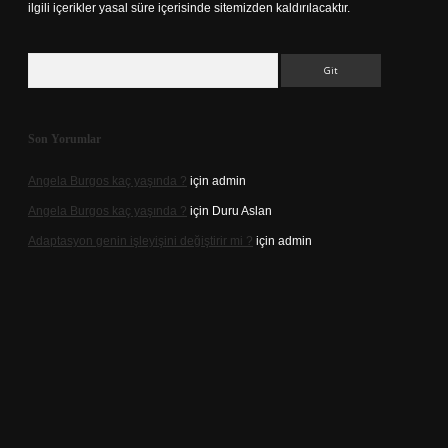
ilgili içerikler yasal süre içerisinde sitemizden kaldırılacaktır.
Arama
Son Yorumlar
Angela Burgos kaç yaşında ?
için
admin
Angela Burgos kaç yaşında ?
için
Duru Aslan
Adaptasyon genin işleyişini değiştirir mi ?
için
admin
d.casino