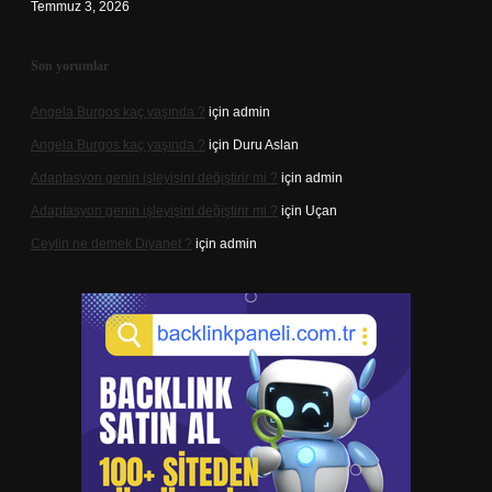
Temmuz 3, 2026
Son yorumlar
Angela Burgos kaç yaşında ?
için
admin
Angela Burgos kaç yaşında ?
için
Duru Aslan
Adaptasyon genin işleyişini değiştirir mi ?
için
admin
Adaptasyon genin işleyişini değiştirir mi ?
için
Uçan
Ceylin ne demek Diyanet ?
için
admin