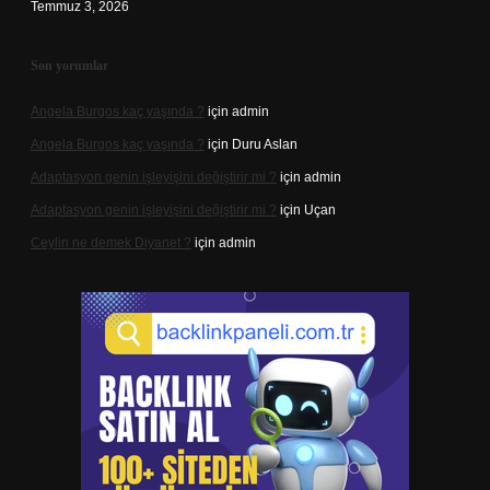
Temmuz 3, 2026
Son yorumlar
Angela Burgos kaç yaşında ?
için
admin
Angela Burgos kaç yaşında ?
için
Duru Aslan
Adaptasyon genin işleyişini değiştirir mi ?
için
admin
Adaptasyon genin işleyişini değiştirir mi ?
için
Uçan
Ceylin ne demek Diyanet ?
için
admin