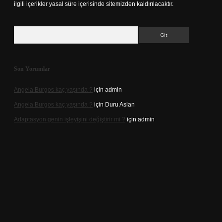
ilgili içerikler yasal süre içerisinde sitemizden kaldırılacaktır.
Arama
Son Yorumlar
Angela Burgos kaç yaşında ?
için
admin
Angela Burgos kaç yaşında ?
için
Duru Aslan
Adaptasyon genin işleyişini değiştirir mi ?
için
admin
d.casino