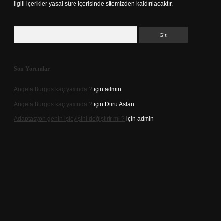
ilgili içerikler yasal süre içerisinde sitemizden kaldırılacaktır.
Arama
Son Yorumlar
Angela Burgos kaç yaşında ?
için
admin
Angela Burgos kaç yaşında ?
için
Duru Aslan
Adaptasyon genin işleyişini değiştirir mi ?
için
admin
.casino