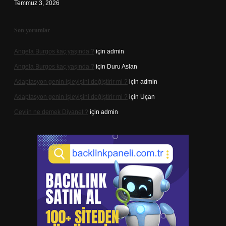
Temmuz 3, 2026
Son yorumlar
Angela Burgos kaç yaşında ?
için
admin
Angela Burgos kaç yaşında ?
için
Duru Aslan
Adaptasyon genin işleyişini değiştirir mi ?
için
admin
Adaptasyon genin işleyişini değiştirir mi ?
için
Uçan
Ceylin ne demek Diyanet ?
için
admin