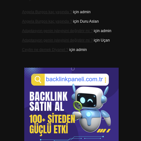
Angela Burgos kaç yaşında ?
için
admin
Angela Burgos kaç yaşında ?
için
Duru Aslan
Adaptasyon genin işleyişini değiştirir mi ?
için
admin
Adaptasyon genin işleyişini değiştirir mi ?
için
Uçan
Ceylin ne demek Diyanet ?
için
admin