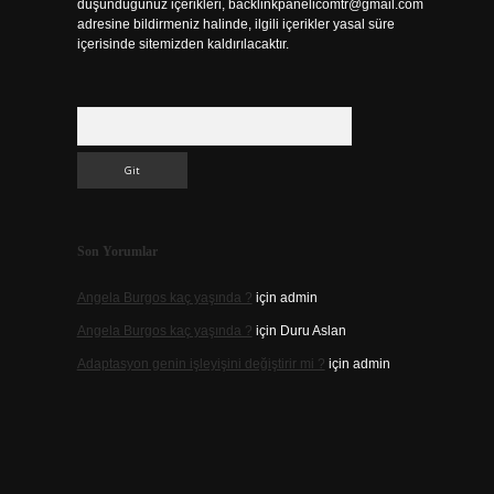
düşündüğünüz içerikleri,
backlinkpanelicomtr@gmail.com
adresine bildirmeniz halinde, ilgili içerikler yasal süre
içerisinde sitemizden kaldırılacaktır.
Arama
Son Yorumlar
Angela Burgos kaç yaşında ?
için
admin
Angela Burgos kaç yaşında ?
için
Duru Aslan
Adaptasyon genin işleyişini değiştirir mi ?
için
admin