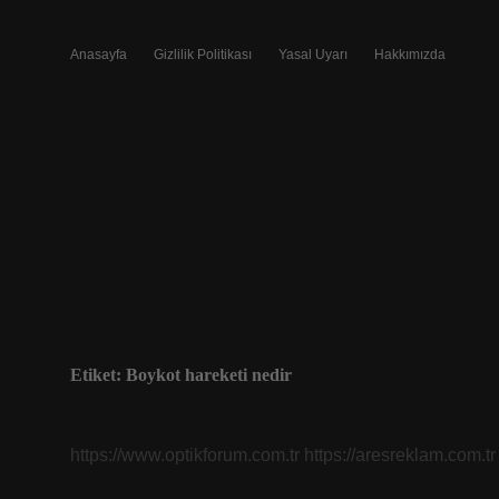
Anasayfa
Gizlilik Politikası
Yasal Uyarı
Hakkımızda
Etiket:
Boykot hareketi nedir
https://www.optikforum.com.tr
https://aresreklam.com.tr