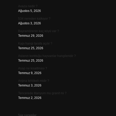
Avaza nedir ?
Ağustos 5, 2026
534 nereden kalkıyor ?
Ağustos 3, 2026
Bayramörenin kaç köyü var ?
Temmuz 29, 2026
Kapı hangi tarafa açılır ?
Temmuz 25, 2026
Aslanın korktuğu hayvanlar hangileridir ?
Temmuz 25, 2026
Asap ne kısaltması ?
Temmuz 9, 2026
Anjina tehlikeli midir ?
Temmuz 3, 2026
Tencerede titanyum mu granit mi ?
Temmuz 2, 2026
Son yorumlar