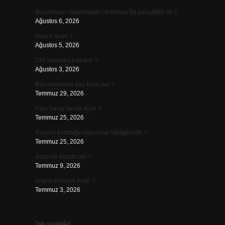
Bulgaristan vatandaşları Hollanda’da çalışabilir mi ?
Ağustos 6, 2026
Avaza nedir ?
Ağustos 5, 2026
534 nereden kalkıyor ?
Ağustos 3, 2026
Bayramörenin kaç köyü var ?
Temmuz 29, 2026
Kapı hangi tarafa açılır ?
Temmuz 25, 2026
Aslanın korktuğu hayvanlar hangileridir ?
Temmuz 25, 2026
Asap ne kısaltması ?
Temmuz 9, 2026
Anjina tehlikeli midir ?
Temmuz 3, 2026
Son yorumlar