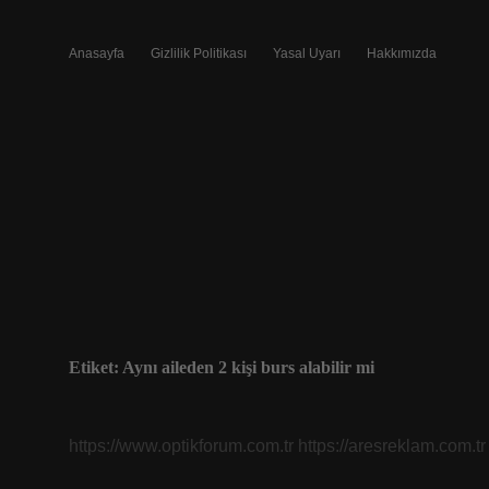
Anasayfa
Gizlilik Politikası
Yasal Uyarı
Hakkımızda
Etiket:
Aynı aileden 2 kişi burs alabilir mi
https://www.optikforum.com.tr
https://aresreklam.com.tr