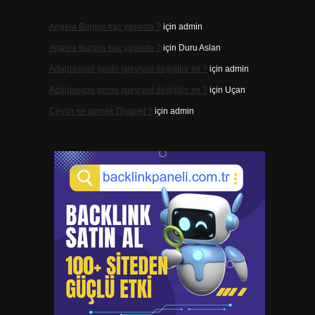
Angela Burgos kaç yaşında ?
için
admin
Angela Burgos kaç yaşında ?
için
Duru Aslan
Adaptasyon genin işleyişini değiştirir mi ?
için
admin
Adaptasyon genin işleyişini değiştirir mi ?
için
Uçan
Ceylin ne demek Diyanet ?
için
admin