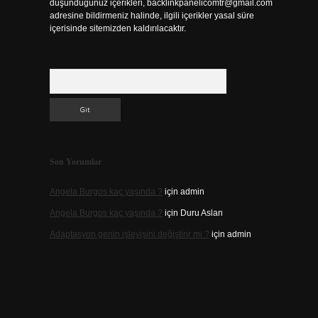
düşündüğünüz içerikleri,
backlinkpanelicomtr@gmail.com
adresine bildirmeniz halinde, ilgili içerikler yasal süre
içerisinde sitemizden kaldırılacaktır.
Arama
Son Yorumlar
Angela Burgos kaç yaşında ?
için
admin
Angela Burgos kaç yaşında ?
için
Duru Aslan
Adaptasyon genin işleyişini değiştirir mi ?
için
admin