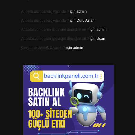
Angela Burgos kaç yaşında ?
için
admin
Angela Burgos kaç yaşında ?
için
Duru Aslan
Adaptasyon genin işleyişini değiştirir mi ?
için
admin
Adaptasyon genin işleyişini değiştirir mi ?
için
Uçan
Ceylin ne demek Diyanet ?
için
admin