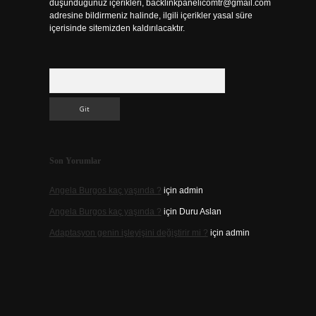
düşündüğünüz içerikleri,
backlinkpanelicomtr@gmail.com
adresine bildirmeniz halinde, ilgili içerikler yasal süre
içerisinde sitemizden kaldırılacaktır.
Arama
Son Yorumlar
Angela Burgos kaç yaşında ?
için
admin
Angela Burgos kaç yaşında ?
için
Duru Aslan
Adaptasyon genin işleyişini değiştirir mi ?
için
admin