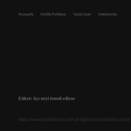
Anasayfa
Gizlilik Politikası
Yasal Uyarı
Hakkımızda
Etiket:
Ayı neyi temsil ediyor
https://www.optikforum.com.tr
https://aresreklam.com.tr