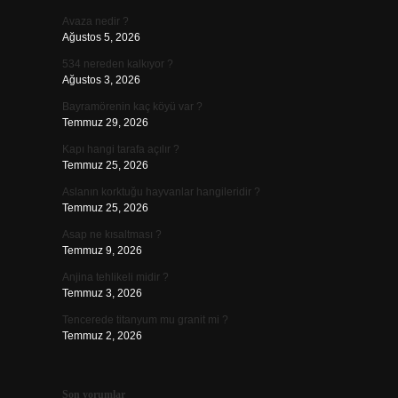
Avaza nedir ?
Ağustos 5, 2026
534 nereden kalkıyor ?
Ağustos 3, 2026
Bayramörenin kaç köyü var ?
Temmuz 29, 2026
Kapı hangi tarafa açılır ?
Temmuz 25, 2026
Aslanın korktuğu hayvanlar hangileridir ?
Temmuz 25, 2026
Asap ne kısaltması ?
Temmuz 9, 2026
Anjina tehlikeli midir ?
Temmuz 3, 2026
Tencerede titanyum mu granit mi ?
Temmuz 2, 2026
Son yorumlar