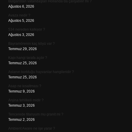
Bulgaristan vatandaşları Hollanda’da çalışabilir mi ?
Ağustos 6, 2026
Avaza nedir ?
Ağustos 5, 2026
534 nereden kalkıyor ?
Ağustos 3, 2026
Bayramörenin kaç köyü var ?
Temmuz 29, 2026
Kapı hangi tarafa açılır ?
Temmuz 25, 2026
Aslanın korktuğu hayvanlar hangileridir ?
Temmuz 25, 2026
Asap ne kısaltması ?
Temmuz 9, 2026
Anjina tehlikeli midir ?
Temmuz 3, 2026
Tencerede titanyum mu granit mi ?
Temmuz 2, 2026
Ambient Aware ne işe yarar ?