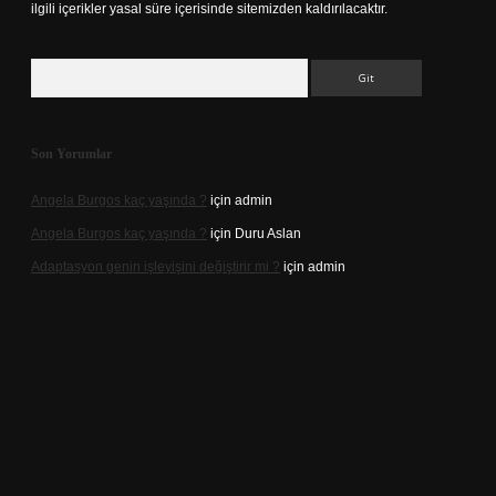
ilgili içerikler yasal süre içerisinde sitemizden kaldırılacaktır.
Arama
Son Yorumlar
Angela Burgos kaç yaşında ?
için
admin
Angela Burgos kaç yaşında ?
için
Duru Aslan
Adaptasyon genin işleyişini değiştirir mi ?
için
admin
d.casino