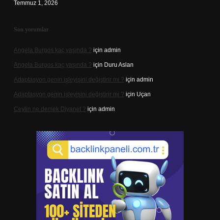
Temmuz 1, 2026
Son yorumlar
Angela Burgos kaç yaşında ?
için
admin
Angela Burgos kaç yaşında ?
için
Duru Aslan
Adaptasyon genin işleyişini değiştirir mi ?
için
admin
Adaptasyon genin işleyişini değiştirir mi ?
için
Uçan
Ceylin ne demek Diyanet ?
için
admin