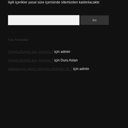
ilgili içerikler yasal süre içerisinde sitemizden kaldırılacaktır.
Arama
Son Yorumlar
Angela Burgos kaç yaşında ?
için
admin
Angela Burgos kaç yaşında ?
için
Duru Aslan
Adaptasyon genin işleyişini değiştirir mi ?
için
admin
.casino