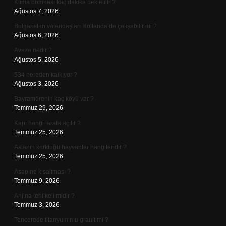
Klima bombası kaç dakika bekletilir ?
Ağustos 7, 2026
Bulgaristan vatandaşları Hollanda’da çalışabilir mi ?
Ağustos 6, 2026
Avaza nedir ?
Ağustos 5, 2026
534 nereden kalkıyor ?
Ağustos 3, 2026
Bayramörenin kaç köyü var ?
Temmuz 29, 2026
Kapı hangi tarafa açılır ?
Temmuz 25, 2026
Aslanın korktuğu hayvanlar hangileridir ?
Temmuz 25, 2026
Asap ne kısaltması ?
Temmuz 9, 2026
Anjina tehlikeli midir ?
Temmuz 3, 2026
Tencerede titanyum mu granit mi ?