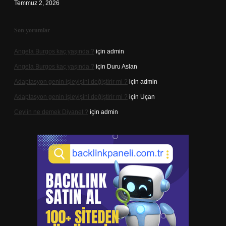
Temmuz 2, 2026
Son yorumlar
Angela Burgos kaç yaşında ?
için
admin
Angela Burgos kaç yaşında ?
için
Duru Aslan
Adaptasyon genin işleyişini değiştirir mi ?
için
admin
Adaptasyon genin işleyişini değiştirir mi ?
için
Uçan
Ceylin ne demek Diyanet ?
için
admin