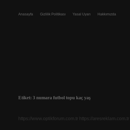
Anasayfa
Gizlilik Politikası
Yasal Uyarı
Hakkımızda
Etiket:
3 numara futbol topu kaç yaş
https://www.optikforum.com.tr
https://aresreklam.com.tr