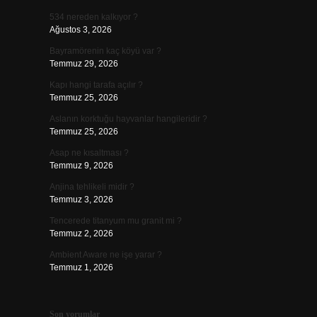
534 nereden kalkıyor ?
Ağustos 3, 2026
Bayramörenin kaç köyü var ?
Temmuz 29, 2026
Kapı hangi tarafa açılır ?
Temmuz 25, 2026
Aslanın korktuğu hayvanlar hangileridir ?
Temmuz 25, 2026
Asap ne kısaltması ?
Temmuz 9, 2026
Anjina tehlikeli midir ?
Temmuz 3, 2026
Tencerede titanyum mu granit mi ?
Temmuz 2, 2026
Ambient Aware ne işe yarar ?
Temmuz 1, 2026
Son yorumlar