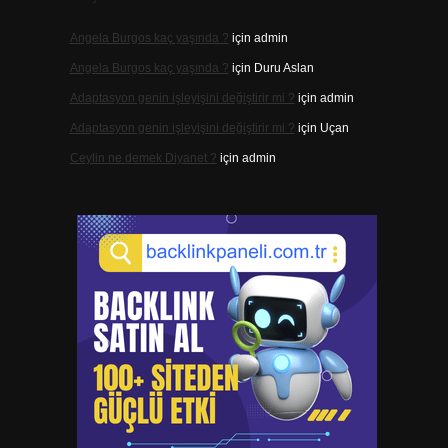
Angela Burgos kaç yaşında ?
için
admin
Angela Burgos kaç yaşında ?
için
Duru Aslan
Adaptasyon genin işleyişini değiştirir mi ?
için
admin
Adaptasyon genin işleyişini değiştirir mi ?
için
Uçan
Ceylin ne demek Diyanet ?
için
admin