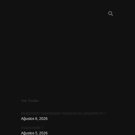
Sidebar
Son Yazılar
vd.casino
Bulgaristan vatandaşları Hollanda’da çalışabilir mi ?
Ağustos 6, 2026
Avaza nedir ?
Ağustos 5, 2026