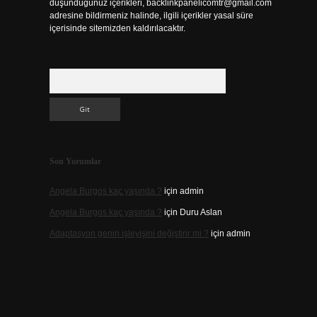
düşündüğünüz içerikleri,
backlinkpanelicomtr@gmail.com
adresine bildirmeniz halinde, ilgili içerikler yasal süre
içerisinde sitemizden kaldırılacaktır.
Arama
Son Yorumlar
Angela Burgos kaç yaşında ?
için
admin
Angela Burgos kaç yaşında ?
için
Duru Aslan
Adaptasyon genin işleyişini değiştirir mi ?
için
admin