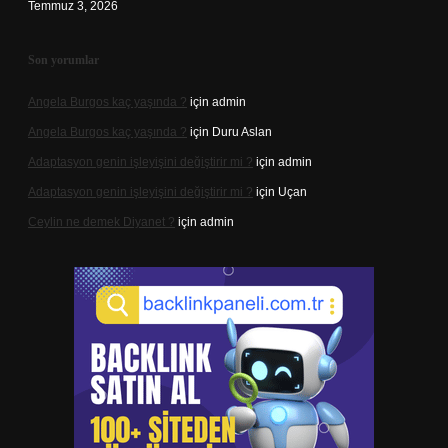
Temmuz 3, 2026
Son yorumlar
Angela Burgos kaç yaşında ?
için
admin
Angela Burgos kaç yaşında ?
için
Duru Aslan
Adaptasyon genin işleyişini değiştirir mi ?
için
admin
Adaptasyon genin işleyişini değiştirir mi ?
için
Uçan
Ceylin ne demek Diyanet ?
için
admin