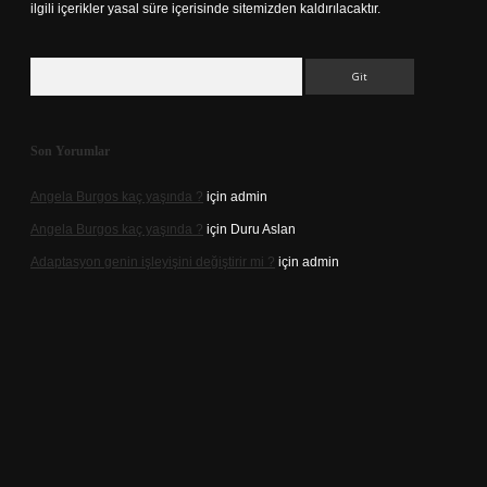
ilgili içerikler yasal süre içerisinde sitemizden kaldırılacaktır.
Arama
Son Yorumlar
Angela Burgos kaç yaşında ?
için
admin
Angela Burgos kaç yaşında ?
için
Duru Aslan
Adaptasyon genin işleyişini değiştirir mi ?
için
admin
d.casino